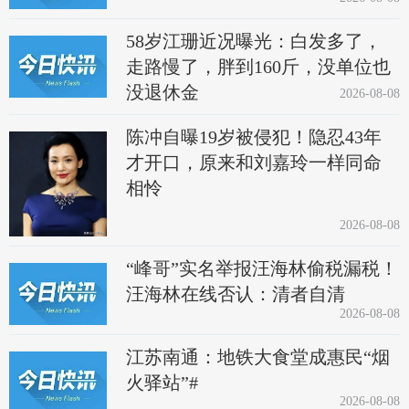
58岁江珊近况曝光：白发多了，
走路慢了，胖到160斤，没单位也
没退休金
2026-08-08
陈冲自曝19岁被侵犯！隐忍43年
才开口，原来和刘嘉玲一样同命
相怜
2026-08-08
“峰哥”实名举报汪海林偷税漏税！
汪海林在线否认：清者自清
2026-08-08
江苏南通：地铁大食堂成惠民“烟
火驿站”#
2026-08-08