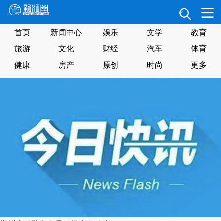
首页
新闻中心
娱乐
文学
教育
旅游
文化
财经
汽车
体育
健康
房产
原创
时尚
更多