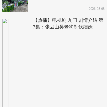
2026-08-08
【热播】电视剧 九门 剧情介绍 第
7集：张启山吴老狗制伏细妖