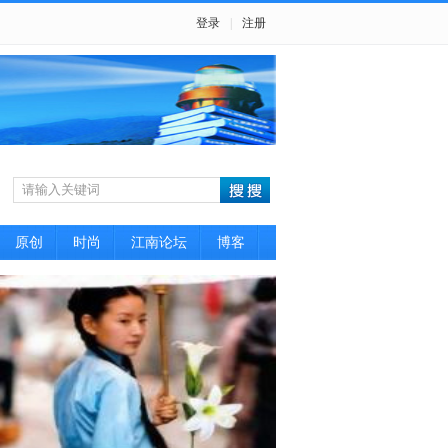
登录
|
注册
原创
时尚
江南论坛
博客