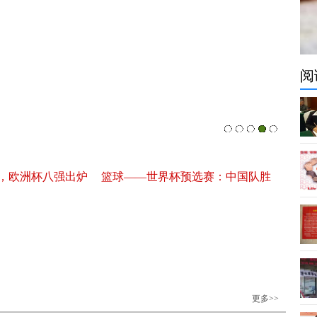
阅
，欧洲杯八强出炉
篮球——世界杯预选赛：中国队胜
更多>>