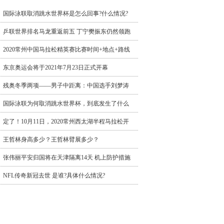
国际泳联取消跳水世界杯是怎么回事?什么情况?
乒联世界排名马龙重返前五 丁宁樊振东仍然领跑
2020常州中国马拉松精英赛比赛时间+地点+路线
东京奥运会将于2021年7月23日正式开幕
残奥冬季两项——男子中距离：中国选手刘梦涛
国际泳联为何取消跳水世界杯，到底发生了什么
定了！10月11日，2020常州西太湖半程马拉松开
王哲林身高多少？王哲林臂展多少？
张伟丽平安归国将在天津隔离14天 机上防护措施
NFL传奇新冠去世 是谁?具体什么情况?