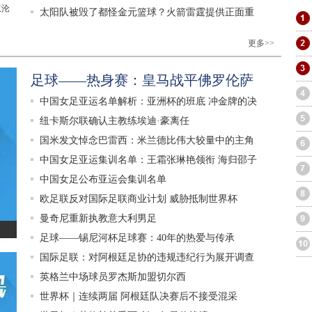
双沦
太阳队被毁了都怪金元篮球？火箭雷霆提供正面重
更多>>
足球——热身赛：皇马战平佛罗伦萨
中国女足亚运名单解析：亚洲杯的班底 冲金牌的决
纽卡斯尔联确认主教练埃迪·豪离任
国米发文悼念巴雷西：米兰德比伟大较量中的主角
中国女足亚运集训名单：王霜张琳艳领衔 海归邵子
中国女足公布亚运会集训名单
欧足联反对国际足联商业计划 威胁抵制世界杯
曼奇尼重新执教意大利男足
足球——锡尼河杯足球赛：40年的热爱与传承
国际足联：对阿根廷足协的违规违纪行为展开调查
英格兰中场球员罗杰斯加盟切尔西
世界杯｜连续两届 阿根廷队决赛后不接受混采