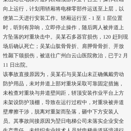
向上运行，计划用轿厢将电梯零部件运送至上层，以
便第二天进行安装工作。轿厢运行至 - 1 至 1 层位置
时，听到有异响，立即停止操作，随后两人被井道上
方坠落的对重块击中。吴某石多器官损伤，120 赶到现
场后确认死亡；吴某山肱骨骨折、肩胛骨骨折、开放
性颞下颌损伤，被送往广州白云山医院救治，已于2 月
11 日出院。
该事故直接原因为，吴某石与吴某山未正确佩戴劳动
防护用品，未对井道上部对重块采取可靠固定措施，
未检查对重块与井道壁间距，轿顶安装作业平台上方
未架设防护顶棚，导致在运行过程中，对重块被井道
壁摩擦干涉，脱离对重架而坠落，砸中下方安装人
员。其事故间接原因为堃日电梯公司未落实企业安全
生产责任，未组织专业技术人员对电梯井道环境进行