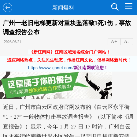
新闻爆料
广州一老旧电梯更新对重块坠落致1死1伤，事故
调查报告公布
A+
A-
2026-06-21
《新江南网》江南区域知名综合门户网站！
追踪网络热点，关注民生动态，传播江南文化，倡导网络新时代！
https://www.xjnnet.com/
新江南网欢迎您！
近日，广州市白云区政府官网发布的《白云区永平街
“1・27” 一般物体打击事故调查报告》（以下简称《调
查报告》）显示，今年 1 月 27 日 17 时许，广州白云
区永平街岭南新世界小区发生一起老旧电梯更新安装