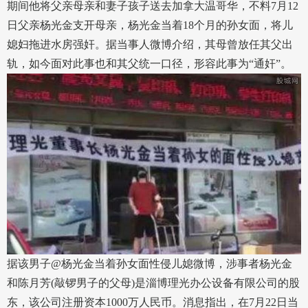
期间他将父亲母亲和妻子孩子送去加拿大温哥华，不料7月12
日父亲杨光金支开母亲，杨光金当着18个月的孙女面，将儿
媳妇拖进水房强奸。据当事人微博介绍，其母曾放任其父出
轨，如今面对此事也和其父统一口径，形容此事为“通奸”。
据该男子@杨光金当着孙女面性侵儿媳微博，涉事者杨光金
和陈月芳(敲锣男子的父母)是淄博理光办公设备有限公司的股
东，该公司注册资本1000万人民币。消息指出，在7月22日当