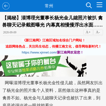
常州
【揭秘】淄博理光董事长杨光金儿媳照片被扒 禽
兽聊天记录截图曝光 内幕真相慢慢浮出水面……
A+
A-
2020-09-09
《新江南网》江南区域知名综合门户网站！
追踪网络热点，关注民生动态，传播江南文化，倡导网络新时代！
https://www.xjnnet.com/
新江南网欢迎您！
网曝淄博理光董事长杨光金性侵儿媳，虽然网友扒出
了杨光金的照片集个人资料，居然做出这种事真的是
禽兽不如。杨光金与儿媳聊天记录也被扒了出来，到
底是谁强迫谁一眼就能看出。