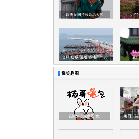
欧洲多国持续高温天气
塔特
>
台风“巴威”逼近 多地严阵以
夏日
待#
爆笑趣图
>
表情包｜大展宏“兔”
每日一笑
要这样坐
>