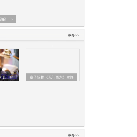
提醒一下
.
更多>>
>
 真正的
章子怡携《无问西东》空降
龄
南京 解读大尺度"被打"戏份
更多>>