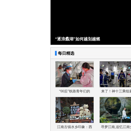
“逐浪蠡湖”如何越划越燃
每日精选
“00后”铁路青年们的
来了！神十三乘组
江南古镇水乡印象：西
寻梦江南,追忆江南