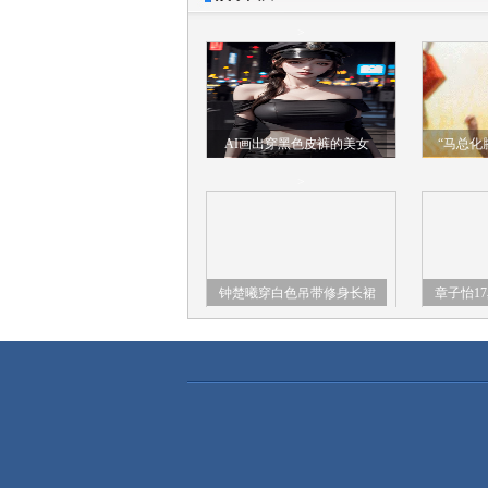
>
AI画出穿黑色皮裤的美女
“马总化
照，以后
>
钟楚曦穿白色吊带修身长裙
章子怡1
蜂腰翘臀身材火辣
学时期旧