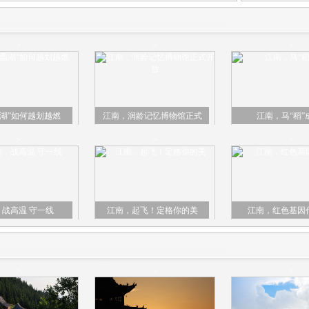
>
>
>
蠡湖”如何越划越燃
江南，润龄记忆博物馆正式
江南，马“稻”
开放
>
>
>
，战高温 守一线
江南，起飞！定格你的美
江南，红色基因
>
>
>