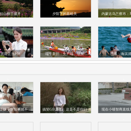
拉山柳兰盛开
夕阳下的嘉峪关
内蒙古乌兰察布：
引游人
>
>
>
赏荷正当时#
端午新韵：生产端、场景
巴库：海滨
端、消费端“科技三重奏”
>
>
>
：妹子穿短裤就不
搞笑GIF趣图：这是不是你们
现在小喵智商直线
了，别人见了多尴
想的小姐姐？
玩具车都能当
>
>
>
尬啊