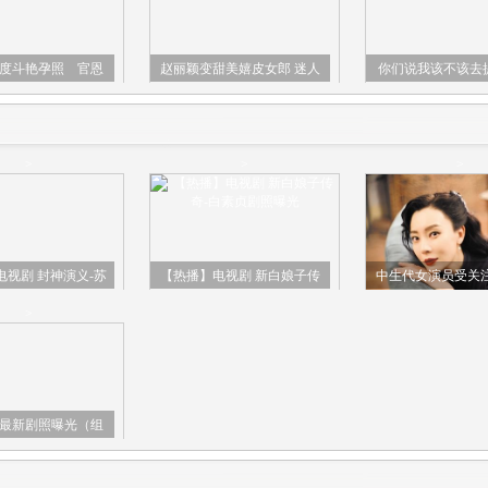
度斗艳孕照 官恩
赵丽颖变甜美嬉皮女郎 迷人
你们说我该不该去
巨肚出海划艇
卷发皮发带演绎另类俏丽
这个妹子呢
>
>
>
电视剧 封神演义-苏
【热播】电视剧 新白娘子传
中生代女演员受关注
己剧照曝光
奇-白素贞剧照曝光
美无关乎年
>
最新剧照曝光（组
图）