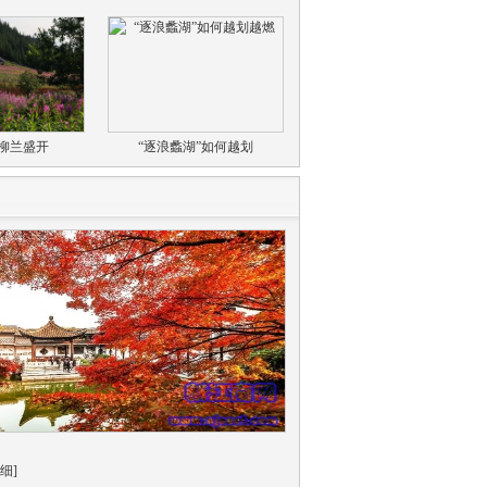
柳兰盛开
“逐浪蠡湖”如何越划
细]