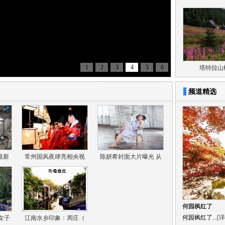
1
2
3
4
5
6
塔特拉山
频道精选
最新
常州国风夜肆亮相央视
陈妍希封面大片曝光 从
何园枫红了
何园枫红了...
[详
女子
江南水乡印象：周庄（