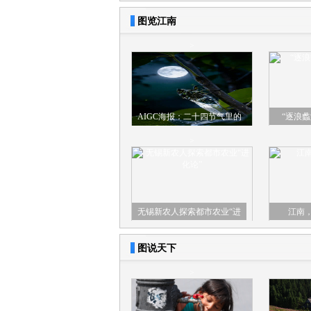
图览江南
>
AIGC海报：二十四节气里的
“逐浪
古诗词·立秋
>
无锡新农人探索都市农业“进
江南
化论”
图说天下
>