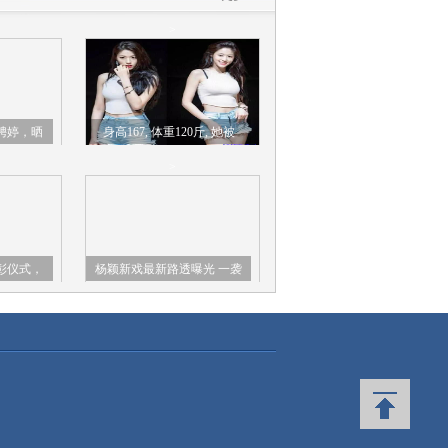
>
娉婷，晒
身高167, 体重120斤, 她被
：想低调
称“最美肉体”, 网友: 人间尤物
>
彰仪式，
杨颖新戏最新路透曝光 一袭
身材，熟
紫衣秀蚂蚁腰又美又飒