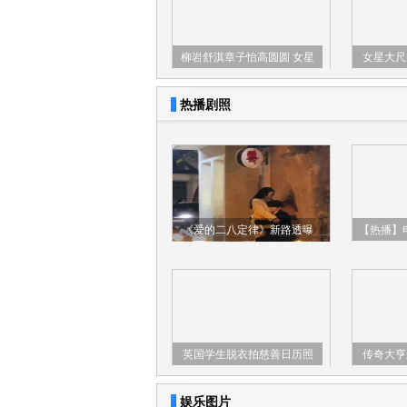
柳岩舒淇章子怡高圆圆 女星
女星大尺
裸背谁最性感？
娜挺
热播剧照
>
《爱的二八定律》新路透曝
【热播】
光 杨幂与许凯街边拥抱
妲
>
英国学生脱衣拍慈善日历照
传奇大亨
娱乐图片