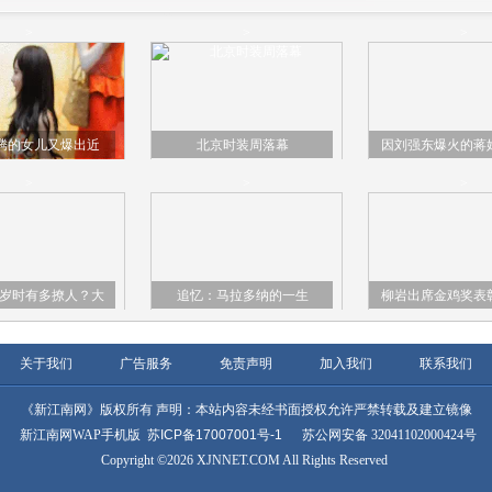
>
>
>
腾的女儿又爆出近
北京时装周落幕
因刘强东爆火的蒋
谁要是娶了她就不
国外生活照，网友
>
>
>
用愁了”
都难
7岁时有多撩人？大
追忆：马拉多纳的一生
柳岩出席金鸡奖表
照曝光，这才是真
抹胸鱼尾裙尽显好
正的“玉
女气质碾
关于我们
广告服务
免责声明
加入我们
联系我们
《新江南网》版权所有 声明：本站内容未经书面授权允许严禁转载及建立镜像
新江南网WAP手机版
苏ICP备17007001号-1
苏公网安备 32041102000424号
Copyright ©2026 XJNNET.COM All Rights Reserved