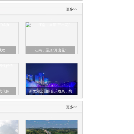
更多>>
>
成功
江南，屋顶“开出花”
>
代代传
新龙湖公园的音乐喷泉，绚
丽多彩，美极了！
更多>>
>