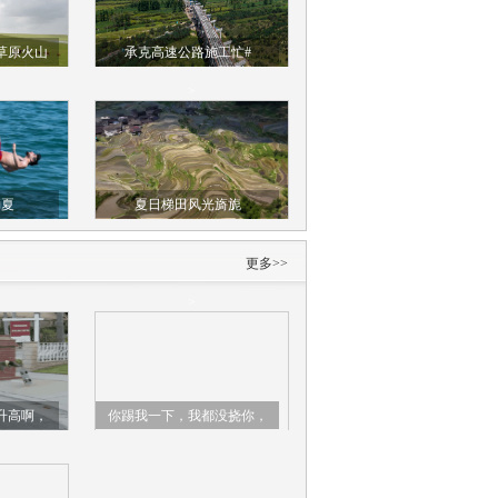
草原火山
承克高速公路施工忙#
>
消夏
夏日梯田风光旖旎
更多>>
>
升高啊，
你踢我一下，我都没挠你，
滑板骑
你咋就自残了