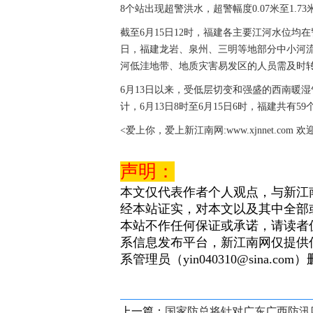
8个站出现超警洪水，超警幅度0.07米至1.7
截至6月15日12时，福建各主要江河水位均
日，福建龙岩、泉州、三明等地部分中小河流水
河低洼地带、地质灾害易发区的人员需及时
6月13日以来，受低层切变和强盛的西南暖
计，6月13日8时至6月15日6时，福建共有5
<爱上你，爱上新江南网:www.xjnnet.com 
声明：
本文仅代表作者个人观点，与新江
经本站证实，对本文以及其中全部
本站不作任何保证或承诺，请读者
系信息发布平台，新江南网仅提供
系管理员（yin040310@sina.com
上一篇：
国家防总将针对广东广西防汛