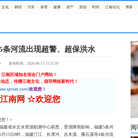
文化
|
财经
|
汽车
|
体育
|
健康
|
房产
|
原创
|
时尚
|
江南论坛
|
博客
|
建5条河流出现超警、超保洪水
小
发布时间：2026-06-15 15:31:29
》江南区域知名综合门户网站！
生动态，传播江南文化，倡导网络新时代！
www.xjnnet.com/
欢迎您！
 新江南网 ☆欢迎您
欢迎您！>
阅
从福建省水文水资源勘测中心获悉，受强降雨影响，福建5条河
至6月15日8时，福建汀江、长潭河、吉木溪、雁石溪等4条河流