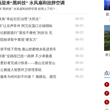
迎来“黑科技” 水风扇和挂脖空调
“黑科技” 水风扇和挂脖空调 你用上了吗？...
新
08-03
具角”串起社区治理“大民生”
08-03
留”让乐声常伴 阿冗在荡口古镇唱响
08-03
位默默践行“退役不褪色”的担当 无
08-03
院校录取中展现“硬实力”
08-03
牵手线下营地 惠山把蜜桃乡装进房车
承
08-02
河巷”全路段已统一路牌 不少承载着
08-02
山爱好者完成小惊喜——惠山北坡登山
08-02
0座公厕接入智慧环卫管理系统
点
08-02
服务为何叫好不叫座？ 规模化、规范