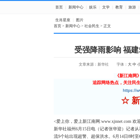
首页
|
新闻中心
|
娱乐
|
文学
|
教育
|
旅游
|
生肖星座
|
图片
首页
>
新闻中心
>
社会民生
> 正文
受强降雨影响 福
文章来源：新华社
字体：
大
中
《新江南网
追踪网络热点，关注民
https://
☆
<爱上你，爱上新江南网:www.xjnnet.com 
新华社福州6月15日电（记者张华迎）记者
流9个站出现超警、超保洪水。6月14日8时