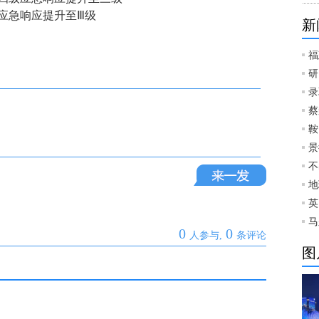
应急响应提升至Ⅲ级
新
福
研
录
蔡
鞍
景
不
地
英
马
0
0
人参与,
条评论
图