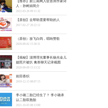
【推荐】新江南网入驻首席作家诗
人：孙树娟简介
2022-03-26 09:11:32
【原创】去帮助需要帮助的人
2017-02-27 20:22:12
（原创）放飞白鸽，唱响赞歌
2020-09-02 15:30:31
【揭秘】淄博理光董事长杨光金儿
媳照片被扒 禽兽聊天记录截图
2020-09-09 15:13:52
前田香织
2019-12-15 08:07:15
李小璐二胎已经生了？ 李小璐承
认二胎双胞胎
2021-10-05 08:13:00