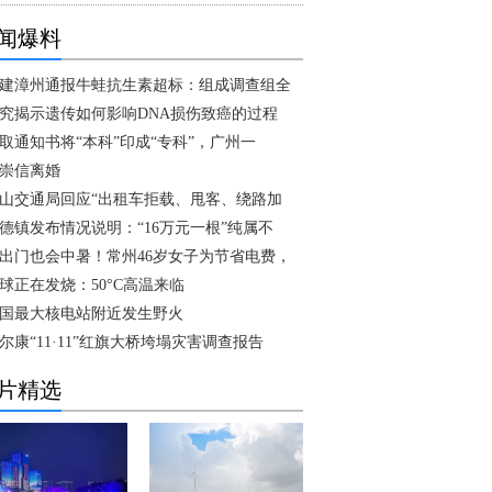
闻爆料
建漳州通报牛蛙抗生素超标：组成调查组全
究揭示遗传如何影响DNA损伤致癌的过程
取通知书将“本科”印成“专科”，广州一
崇信离婚
山交通局回应“出租车拒载、甩客、绕路加
德镇发布情况说明：“16万元一根”纯属不
出门也会中暑！常州46岁女子为节省电费，
球正在发烧：50°C高温来临
国最大核电站附近发生野火
尔康“11·11”红旗大桥垮塌灾害调查报告
片精选