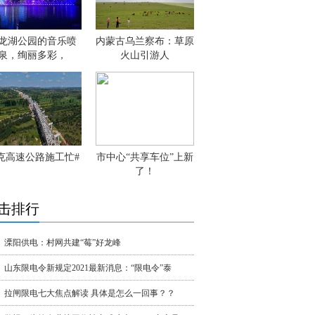
龙湖公园的音乐喷
内蒙古乌兰察布：草原
泉，绚丽多彩，
火山引游人
克高速公路施工忙#
市中心“共享车位”上新
了！
击排行
溧阳供电：村网共建“莓”好龙峰
山东限电令新规定2021最新消息：“限电令”泰
拉闸限电七大焦点解读 具体是怎么一回事？？