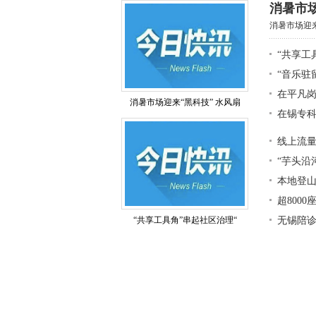
消暑市场
消暑市场迎来
“共享工
“音乐驻
在平凡岗
消暑市场迎来“黑科技” 水风扇
在锡专科
线上流量
“芋头沿
本地登
超800
“共享工具角”串起社区治理“
无锡陪诊