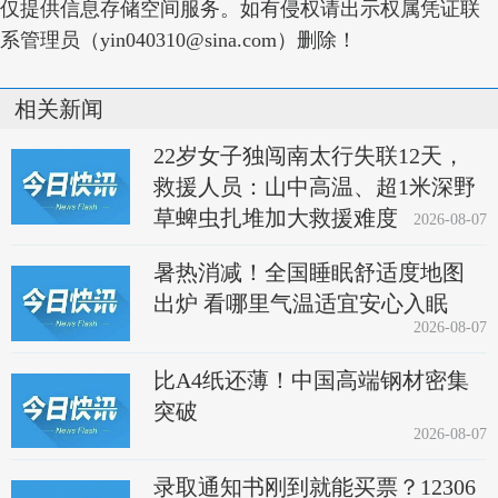
仅提供信息存储空间服务。如有侵权请出示权属凭证联
系管理员（yin040310@sina.com）删除！
相关新闻
22岁女子独闯南太行失联12天，
救援人员：山中高温、超1米深野
草蜱虫扎堆加大救援难度
2026-08-07
暑热消减！全国睡眠舒适度地图
出炉 看哪里气温适宜安心入眠
2026-08-07
比A4纸还薄！中国高端钢材密集
突破
2026-08-07
录取通知书刚到就能买票？12306