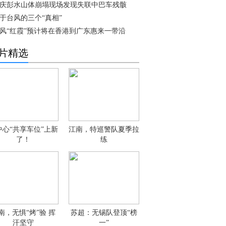
庆彭水山体崩塌现场发现失联中巴车残骸
于台风的三个“真相”
风“红霞”预计将在香港到广东惠来一带沿
片精选
中心“共享车位”上新
江南，特巡警队夏季拉
了！
练
南，无惧“烤”验 挥
苏超：无锡队登顶“榜
汗坚守
一”