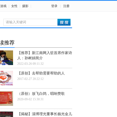
游戏
|
女性
|
摄影
|
登录
|
注册
读推荐
【推荐】新江南网入驻首席作家诗
人：孙树娟简介
2022-03-26 09:11:32
【原创】去帮助需要帮助的人
2017-02-27 20:22:12
（原创）放飞白鸽，唱响赞歌
2020-09-02 15:30:31
【揭秘】淄博理光董事长杨光金儿