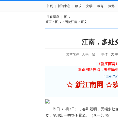
首页
|
新闻中心
|
娱乐
|
文学
|
教育
|
旅游
|
生肖星座
|
图片
首页
>
图片
>
图览江南
> 正文
江南，多处
文章来源：无锡日报
字体：
大
中
《新江南网
追踪网络热点，关注民
https://
☆ 新江南网 
昨日（5月3日），春和景明，无锡多处免
耍，呈现出一幅热闹景象。（李一芳 摄）