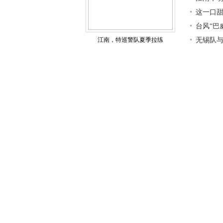
这一口甜
台风“巴
江南，特巡警队夏季拉练
无锡队与