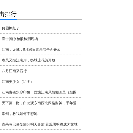
击排行
何园枫红了
直击|南京核酸检测现场
江南，龙城，9月30日青果巷全面开放
春风又绿江南岸，扬城琼花怒开放
八月江南采石行
江南美少女（组图）
江南古镇水乡印象：西塘江南风情如画里（组图
天下第一财，白龙观东南西北四路财神，千年道
常州，教我如何不想她
青果巷已修复部分明天开放 景观照明将成为龙城