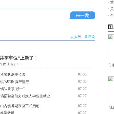
重
关
台
图
人参与,
条评论
“共享车位”上新了！
车位”上新了！...
市
07-30
特巡警队夏季拉练
07-30
惧“烤”验 挥汗坚守
07-27
锡队登顶“榜一”
07-27
专场招聘会助力残疾人毕业生就业
07-27
惠山古镇暑期夜游正式启动
江
07-27
萌娃学救援