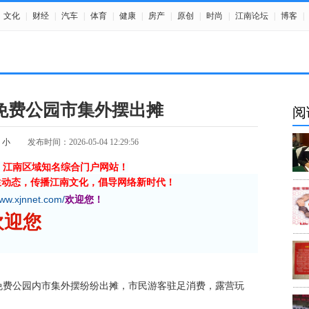
文化
|
财经
|
汽车
|
体育
|
健康
|
房产
|
原创
|
时尚
|
江南论坛
|
博客
|
免费公园市集外摆出摊
阅
小
发布时间：2026-05-04 12:29:56
》江南区域知名综合门户网站！
生动态，传播江南文化，倡导网络新时代！
www.xjnnet.com/
欢迎您！
☆欢迎您
费公园内市集外摆纷纷出摊，市民游客驻足消费，露营玩