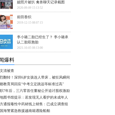
媳照片被扒 禽兽聊天记录截图
2020-09-09 15:13:52
前田香织
2019-12-15 08:07:15
李小璐二胎已经生了？ 李小璐承
认二胎双胞胎
2021-10-05 08:13:00
闻爆料
文清被查
烈翻转！深圳6岁女孩连人带床，被狂风瞬间
都教育局回应“中考立定跳远等标准过高”
职7年后，三六零首任董秘公开追讨股权激励
地图书馆提示：若发现无人看护的未成年人
方通报毒性中药材线上销售：已成立调查组
国海警紧急救援越南籍遇险船舶