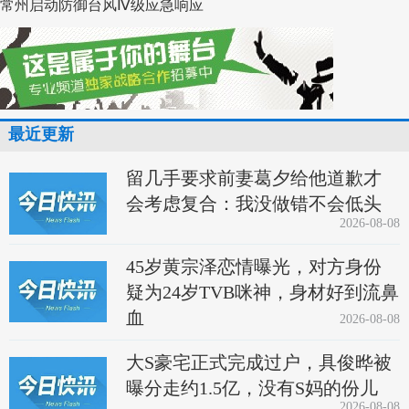
常州启动防御台风Ⅳ级应急响应
最近更新
留几手要求前妻葛夕给他道歉才
会考虑复合：我没做错不会低头
2026-08-08
45岁黄宗泽恋情曝光，对方身份
疑为24岁TVB咪神，身材好到流鼻
血
2026-08-08
大S豪宅正式完成过户，具俊晔被
曝分走约1.5亿，没有S妈的份儿
2026-08-08