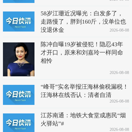
58岁江珊近况曝光：白发多了，
走路慢了，胖到160斤，没单位也
没退休金
2026-08-08
陈冲自曝19岁被侵犯！隐忍43年
才开口，原来和刘嘉玲一样同命
相怜
2026-08-08
“峰哥”实名举报汪海林偷税漏税！
汪海林在线否认：清者自清
2026-08-08
江苏南通：地铁大食堂成惠民“烟
火驿站”#
2026-08-08