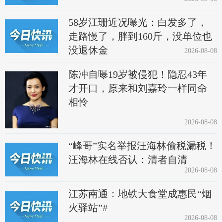
58岁江珊近况曝光：白发多了，
走路慢了，胖到160斤，没单位也
没退休金
2026-08-08
陈冲自曝19岁被侵犯！隐忍43年
才开口，原来和刘嘉玲一样同命
相怜
2026-08-08
“峰哥”实名举报汪海林偷税漏税！
汪海林在线否认：清者自清
2026-08-08
江苏南通：地铁大食堂成惠民“烟
火驿站”#
2026-08-08