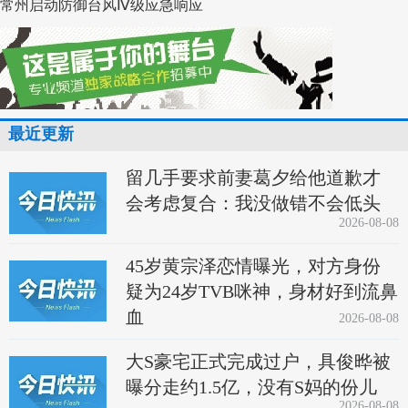
常州启动防御台风Ⅳ级应急响应
最近更新
留几手要求前妻葛夕给他道歉才
会考虑复合：我没做错不会低头
2026-08-08
45岁黄宗泽恋情曝光，对方身份
疑为24岁TVB咪神，身材好到流鼻
血
2026-08-08
大S豪宅正式完成过户，具俊晔被
曝分走约1.5亿，没有S妈的份儿
2026-08-08