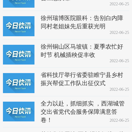
2022-06-25
徐州瑞博医院眼科：告别白内障
同村老姐妹先后重获光明
2022-06-25
徐州铜山区马坡镇：夏季农忙好
时节 机械插秧促丰收
2022-06-25
省科技厅举行省委驻睢宁县乡村
振兴帮促工作队出征仪式
2022-06-25
全力以赴，抓细抓实 ，西湖城管
交出省党代会服务保障满意答
卷！
2022-06-25