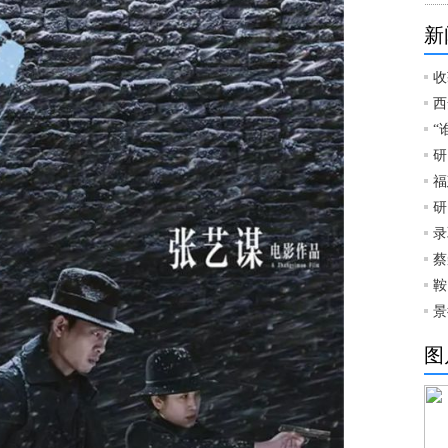
新
收
西
“
研
福
研
录
蔡
鞍
景
图