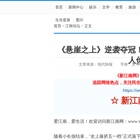
首页
|
新闻中心
|
娱乐
|
文学
|
教育
|
旅游
|
生肖星座
|
图片
首页
>
江南论坛
> 正文
《悬崖之上》逆袭夺冠
人
文章来源：现代快报
字体：
大
中
《新江南网
追踪网络热点，关注民
https://
☆
爱江南，爱生活！欢迎访问新江南网：www.xjnn
随着小长假结束，"史上最挤五一档"正式落