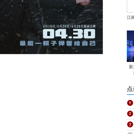
江
新
点