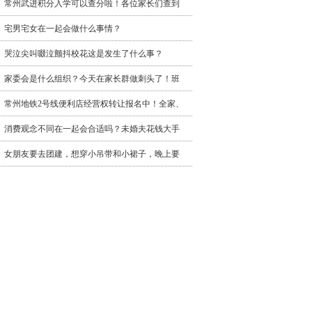
常州武进积分入学可以查分啦！各位家长们查到
宅男宅女在一起会做什么事情？
哭泣尖叫啜泣颤抖校花这是发生了什么事？
家委会是什么组织？今天在家长群做刺头了！班
常州地铁2号线便利店经营权转让报名中！全家、
消费观念不同在一起会合适吗？未婚夫花钱大手
女朋友要去团建，想穿小吊带和小裙子，晚上要