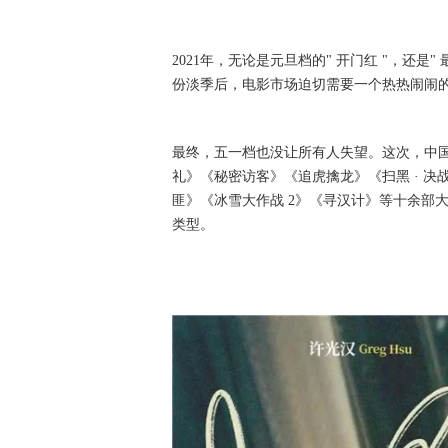
2021年，无论是元旦档的" 开门红 "，还
份淡季后，电影市场迫切需要一个热热闹闹的"
最终，五一档也没让所有人失望。这次，中
礼》《秘密访客》《追虎擒龙》《扫黑 · 决战
匪》《冰雪大作战 2》《寻汉计》等十余部
类型。