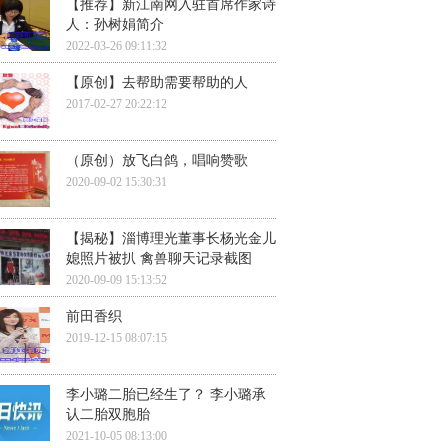
【推荐】新江南网入驻首席作家诗
人：孙树娟简介
2022-03-26 09:11:32
【原创】去帮助需要帮助的人
2017-02-27 20:22:12
（原创）放飞白鸽，唱响赞歌
2020-09-02 15:30:31
【揭秘】淄博理光董事长杨光金儿
媳照片被扒 禽兽聊天记录截图
2020-09-09 15:13:52
前田香织
2019-12-15 08:07:15
李小璐二胎已经生了？ 李小璐承
认二胎双胞胎
2021-10-05 08:13:00