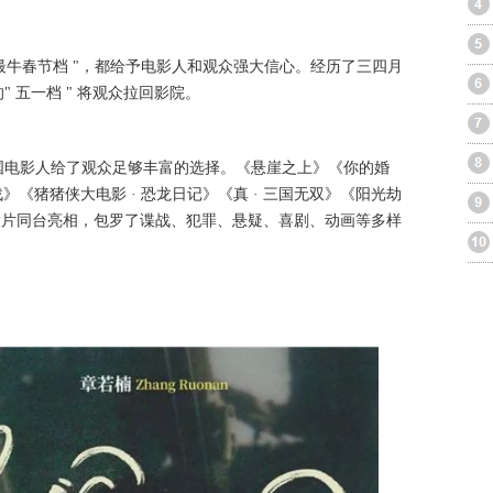
是" 最牛春节档 "，都给予电影人和观众强大信心。经历了三四月
 五一档 " 将观众拉回影院。
国电影人给了观众足够丰富的选择。《悬崖之上》《你的婚
》《猪猪侠大电影 · 恐龙日记》《真 · 三国无双》《阳光劫
大片同台亮相，包罗了谍战、犯罪、悬疑、喜剧、动画等多样