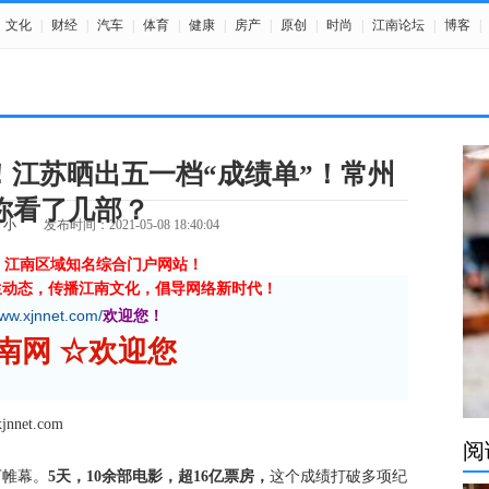
文化
|
财经
|
汽车
|
体育
|
健康
|
房产
|
原创
|
时尚
|
江南论坛
|
博客
|
！江苏晒出五一档“成绩单”！常州
你看了几部？
小
发布时间：2021-05-08 18:40:04
》江南区域知名综合门户网站！
生动态，传播江南文化，倡导网络新时代！
www.xjnnet.com/
欢迎您！
 新江南网 ☆欢迎您
et.com
阅
下帷幕。
5天，10余部电影，超16亿票房，
这个成绩打破多项纪