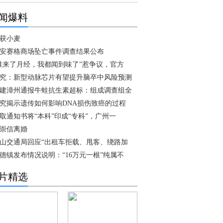
闻爆料
获小麦
安赛格商场坠亡事件调查结果公布
谁来了月经，我都闻到味了”惹争议，官方
究：新型动脉芯片有望提升脑卒中风险预测
建漳州通报牛蛙抗生素超标：组成调查组全
究揭示遗传如何影响DNA损伤致癌的过程
取通知书将“本科”印成“专科”，广州一
崇信离婚
山交通局回应“出租车拒载、甩客、绕路加
德镇发布情况说明：“16万元一根”纯属不
片精选