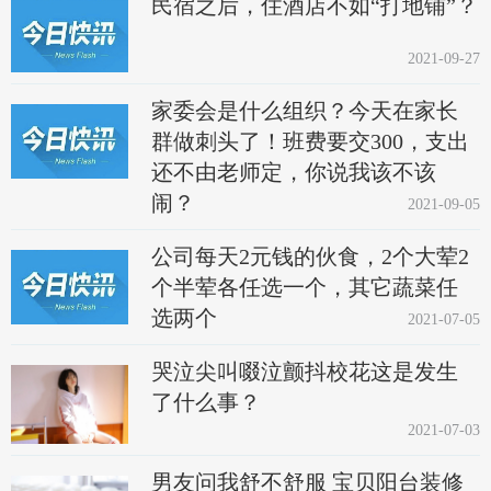
民宿之后，住酒店不如“打地铺”？
2021-09-27
家委会是什么组织？今天在家长
群做刺头了！班费要交300，支出
还不由老师定，你说我该不该
闹？
2021-09-05
公司每天2元钱的伙食，2个大荤2
个半荤各任选一个，其它蔬菜任
选两个
2021-07-05
哭泣尖叫啜泣颤抖校花这是发生
了什么事？
2021-07-03
男友问我舒不舒服 宝贝阳台装修