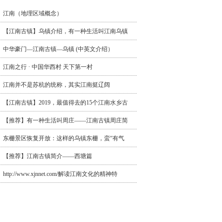
江南（地理区域概念）
【江南古镇】乌镇介绍，有一种生活叫江南乌镇
中华豪门—江南古镇—乌镇 (中英文介绍）
江南之行 · 中国华西村 天下第一村
江南并不是苏杭的统称，其实江南挺辽阔
【江南古镇】2019，最值得去的15个江南水乡古
【推荐】有一种生活叫周庄——江南古镇周庄简
东栅景区恢复开放：这样的乌镇东栅，蛮“有气
【推荐】江南古镇简介——西塘篇
http://www.xjnnet.com/解读江南文化的精神特