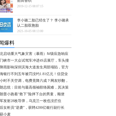
前田香织
2019-12-15 08:07:15
李小璐二胎已经生了？ 李小璐承
认二胎双胞胎
2021-10-05 08:13:00
闻爆料
北启动重大气象灾害（暴雨）Ⅳ级应急响应
门峡市一大众试驾车冲进4S店展厅，车头撞
降雨影响深圳滨海大道发生局部塌陷，官方
海银行不到五年被罚没约1.81亿元！信贷业
4小时不关空调，电费竟降六成？网友吵翻，
朗总统：目前与最高领袖联络困难，其决策
朗普小跑着“救下”险摔下台的男童，顺便
军发射28枚导弹，乌克兰一枚也没拦住
0后女柜员“逆袭”，获聘4200亿银行副行长
获小麦