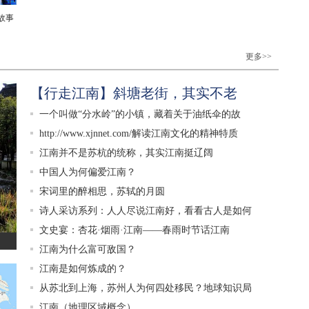
故事
更多>>
【行走江南】斜塘老街，其实不老
一个叫做“分水岭”的小镇，藏着关于油纸伞的故
http://www.xjnnet.com/解读江南文化的精神特质
江南并不是苏杭的统称，其实江南挺辽阔
中国人为何偏爱江南？
宋词里的醉相思，苏轼的月圆
诗人采访系列：人人尽说江南好，看看古人是如何
文史宴：杏花·烟雨·江南——春雨时节话江南
江南为什么富可敌国？
江南是如何炼成的？
从苏北到上海，苏州人为何四处移民？地球知识局
江南（地理区域概念）