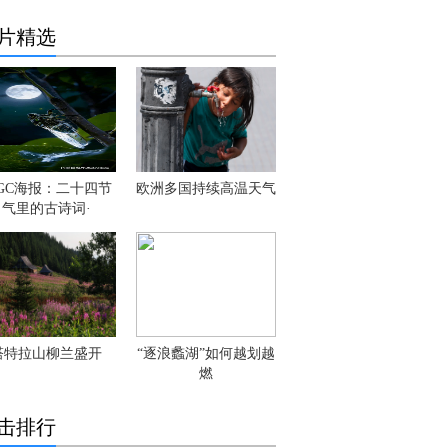
片精选
IGC海报：二十四节
欧洲多国持续高温天气
气里的古诗词·
塔特拉山柳兰盛开
“逐浪蠡湖”如何越划越
燃
击排行