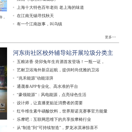
上海十大特色百年老街 老上海的味道
在江南无锡寻找秋天
称，
有一个江南故事，叫乌镇
更多>>
河东街社区校外辅导站开展垃圾分类主
五粮浓香·癸卯兔年生肖酒首发登场！一瓶一证，
艺耐卫浴海外新店起航，提供时尚优雅的卫浴
“兆禾能源”动能澎湃
通晟泰APP专业化、高水准的平台
“豪领能源”：风电能源，点亮绿色生活
设计师，让直播更贴近消费者的需要
红牛维生素牛磺酸饮料，世界斯诺克赛事官方能量
乐摩吧：互联网思维下的共享按摩椅行业
从“制造”到“可持续智造”，梦龙冰淇淋惊喜不