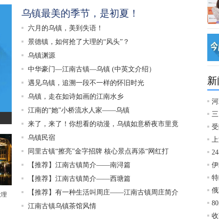
乌镇最美的季节，是初夏！
六月的乌镇，美到失语！
景德镇，如何抢了大理的“风头”？
乌镇渊源
中华豪门—江南古镇—乌镇 (中英文介绍）
新
遇见乌镇，追溯一段不一样的怀旧时光
乌镇，走在如诗如画的江南水乡
河
江南的“她”小桥流水人家——乌镇
三
来了，来了！你想看的动漫，乌镇如意桥夜市里竟
受
乌镇民宿
上
同里古镇“擦亮”金字招牌 核心景点再添“网红打
2
【推荐】江南古镇简介——南浔篇
伊
特
【推荐】江南古镇简介——西塘篇
俄
【推荐】有一种生活叫周庄——江南古镇周庄简介
大理
8
江南古镇乌镇茶馆风情
收