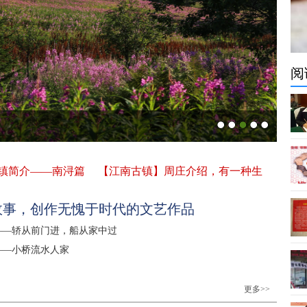
阅
镇简介——南浔篇
【江南古镇】周庄介绍，有一种生
故事，创作无愧于时代的文艺作品
——轿从前门进，船从家中过
——小桥流水人家
更多>>