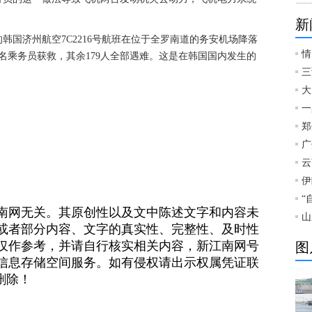
新
飞的韩国济州航空7C2216号航班在位于全罗南道的务安机场降落
情
2名乘务员获救，其余179人全部遇难。这是在韩国国内发生的
三
大
一
郑
广
云
伊
“
南网无关。其原创性以及文中陈述文字和内容未
山
或者部分内容、文字的真实性、完整性、及时性
仅作参考，并请自行核实相关内容，新江南网号
图
信息存储空间服务。如有侵权请出示权属凭证联
）删除！