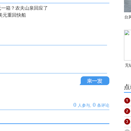
0元一箱？农夫山泉回应了
万美元重回快船
台
无
点
0
0
人参与,
条评论