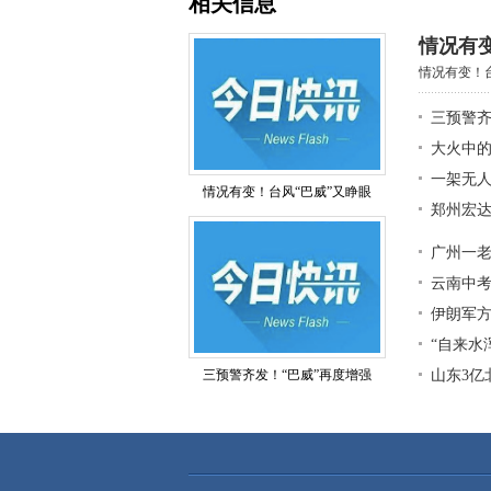
相关信息
情况有
情况有变！台
三预警齐
大火中
一架无
情况有变！台风“巴威”又睁眼
郑州宏
广州一老
云南中
伊朗军
“自来水
三预警齐发！“巴威”再度增强
山东3亿