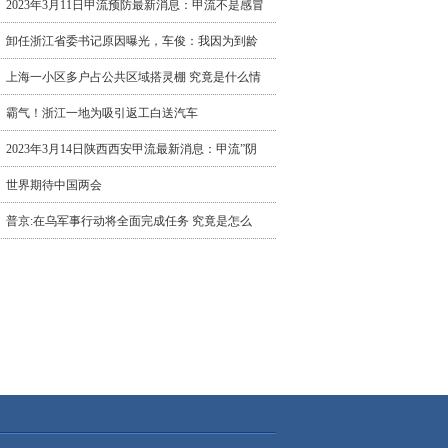
2023年3月11日甲流预防最新消息：甲流不是感冒
卸任浙江省委书记原因曝光，车俊：我因为到龄
上海一小区多户占公共区域搭灵棚 究竟是什么情
霸气！浙江一地为吸引返工白送汽车
2023年3月14日陕西西安甲流最新消息：甲流”阴
世界期待中国两会
普京:在乌军事行动将全面完成任务 究竟是怎么