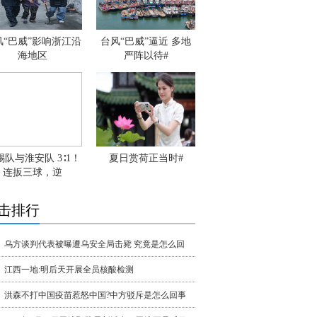
风“巴威”影响浙江沿
台风“巴威”逼近 多地
海地区
严阵以待#
锡队与淮安队 3∶1！
夏日赏荷正当时#
连扳三球，逆
击排行
乌方谈判代表被曝遭乌安全局击毙 究竟是怎么回
江西一地:明后天开展全员核酸检测
洪森不打中国疫苗惹怒中国?中方驳斥是怎么回事