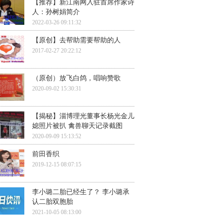
【推荐】新江南网入驻首席作家诗
人：孙树娟简介
2022-03-26 09:11:32
【原创】去帮助需要帮助的人
2017-02-27 20:22:12
（原创）放飞白鸽，唱响赞歌
2020-09-02 15:30:31
【揭秘】淄博理光董事长杨光金儿
媳照片被扒 禽兽聊天记录截图
2020-09-09 15:13:52
前田香织
2019-12-15 08:07:15
李小璐二胎已经生了？ 李小璐承
认二胎双胞胎
2021-10-05 08:13:00