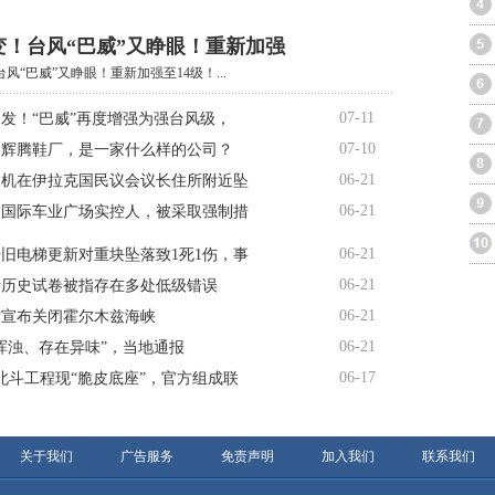
变！台风“巴威”又睁眼！重新加强
风“巴威”又睁眼！重新加强至14级！...
07-11
发！“巴威”再度增强为强台风级，
07-10
的辉腾鞋厂，是一家什么样的公司？
06-21
人机在伊拉克国民议会议长住所附近坠
06-21
达国际车业广场实控人，被采取强制措
06-21
旧电梯更新对重块坠落致1死1伤，事
06-21
考历史试卷被指存在多处低级错误
06-21
方宣布关闭霍尔木兹海峡
06-21
浑浊、存在异味”，当地通报
06-17
北斗工程现“脆皮底座”，官方组成联
关于我们
广告服务
免责声明
加入我们
联系我们