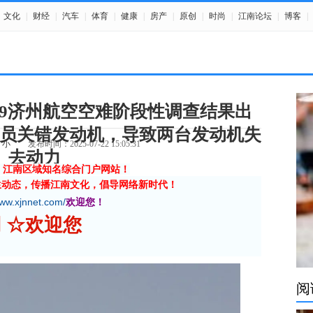
文化
|
财经
|
汽车
|
体育
|
健康
|
房产
|
原创
|
时尚
|
江南论坛
|
博客
|
·29济州航空空难阶段性调查结果出
员关错发动机，导致两台发动机失
小
发布时间：2025-07-22 15:05:31
去动力
》江南区域知名综合门户网站！
生动态，传播江南文化，倡导网络新时代！
www.xjnnet.com/
欢迎您！
网 ☆欢迎您
阅