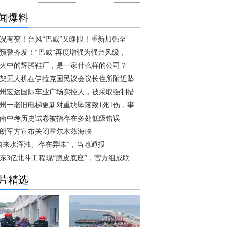
闻爆料
况有变！台风“巴威”又睁眼！重新加强至
预警齐发！“巴威”再度增强为强台风级，
火中的辉腾鞋厂，是一家什么样的公司？
架无人机在伊拉克国民议会议长住所附近坠
州宏达国际车业广场实控人，被采取强制措
州一老旧电梯更新对重块坠落致1死1伤，事
南中考历史试卷被指存在多处低级错误
朗军方宣布关闭霍尔木兹海峡
自来水浑浊、存在异味”，当地通报
东3亿北斗工程现“脆皮底座”，官方组成联
片精选