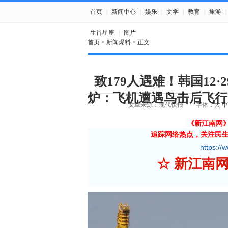
首页
|
新闻中心
|
娱乐
|
文学
|
教育
|
旅游
|
生肖星座
|
图片
首页
>
新闻爆料
> 正文
致179人遇难！韩国12
炉：飞机遭遇鸟击后飞行
文章来源：现代快报
字体：
大
中
《新江南网
追踪网络热点，关注民
https://
☆ 新江南