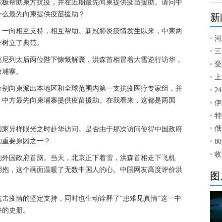
积极帮助柬方抗疫，并在近期最先向柬提供疫苗援助。请问中
什么最先向柬提供疫苗援助？
新
，一向相互支持，相互帮助。新冠肺炎疫情发生以来，中柬两
河
作树立了典范。
三
莫尼列太后两位陛下慷慨解囊，洪森首相冒着大雪逆行访华，
受
柬埔寨。
上
分别向柬派出本地区和全球范围内第一支抗疫医疗专家组，并
2
，中方最先向柬埔寨提供疫苗援助。在我看来，这都是两国
伊
特
俄
他国家异样眼光之时赴华访问。是否由于那次访问使得中国政府
的重要原因之一？
8
收
的外国政府首脑。当天，北京正下着雪，洪森首相走下飞机
拥抱，这个画面温暖了无数中国人的心。中国网友高度评价洪
图
击疫情的坚定支持，同时也生动诠释了“患难见真情”这一中
好的史册。