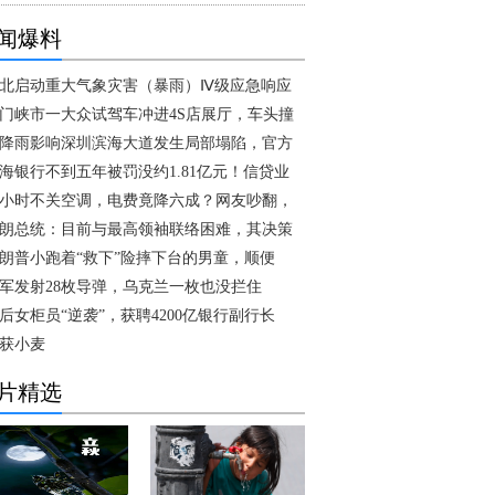
闻爆料
北启动重大气象灾害（暴雨）Ⅳ级应急响应
门峡市一大众试驾车冲进4S店展厅，车头撞
降雨影响深圳滨海大道发生局部塌陷，官方
海银行不到五年被罚没约1.81亿元！信贷业
4小时不关空调，电费竟降六成？网友吵翻，
朗总统：目前与最高领袖联络困难，其决策
朗普小跑着“救下”险摔下台的男童，顺便
军发射28枚导弹，乌克兰一枚也没拦住
0后女柜员“逆袭”，获聘4200亿银行副行长
获小麦
片精选