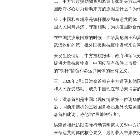
二、中方通过援助物资和派遣专家组等方式
国政府尽心尽力帮助柬方的原因是什么？为
答：中国和柬埔寨是铁杆朋友和命运共同体
国人民同舟共济，守望相助，为抗疫国际合
在中国抗疫最困难的时候，西哈莫尼国王和
武汉收到的第一批外国援助抗疫物资就来自
柬发生疫情后，中方投桃报李，政府和军队
提供大量抗疫物资；中国疫苗有条件上市后
的“铁杆”情谊和命运共同体的应有之义。
三、2020年2月5日洪森首相在中方遭受其
和人民深受感动，成为中国现在帮助柬埔寨
答：洪森首相是中国出现疫情后第一位访华
后，同前来接机的王毅国务委员兼外长紧紧
森首相此访，称他为“最帅逆行者”。
洪森首相此访以实际行动表明柬人民对中方抗
柬命运共同体的核心要义，必将载入中柬友