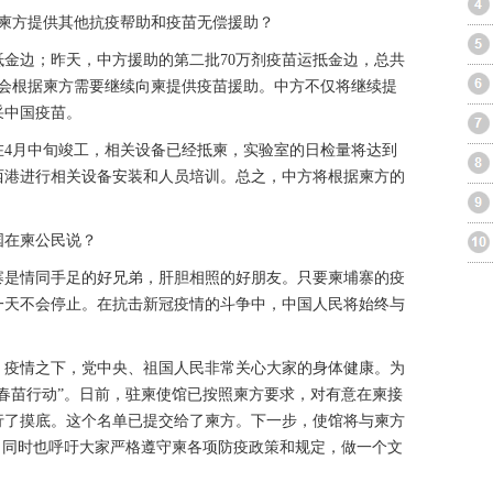
向柬方提供其他抗疫帮助和疫苗无偿援助？
抵金边；昨天，中方援助的第二批70万剂疫苗运抵金边，总共
将会根据柬方需要继续向柬提供疫苗援助。中方不仅将继续提
采中国疫苗。
在4月中旬竣工，相关设备已经抵柬，实验室的日检量将达到
来西港进行相关设备安装和人员培训。总之，中方将根据柬方的
国在柬公民说？
寨是情同手足的好兄弟，肝胆相照的好朋友。只要柬埔寨的疫
一天不会停止。在抗击新冠疫情的斗争中，中国人民将始终与
，疫情之下，党中央、祖国人民非常关心大家的身体健康。为
春苗行动”。日前，驻柬使馆已按照柬方要求，对有意在柬接
行了摸底。这个名单已提交给了柬方。下一步，使馆将与柬方
。同时也呼吁大家严格遵守柬各项防疫政策和规定，做一个文