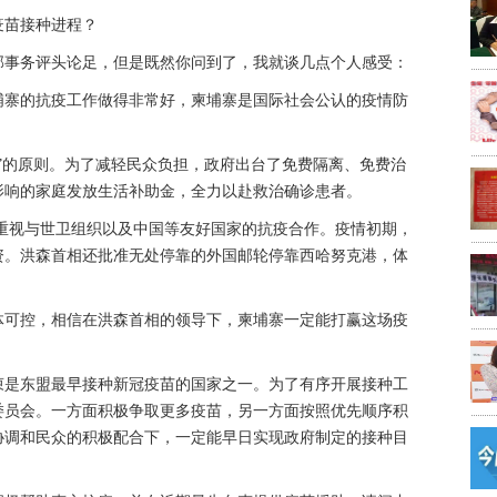
疫苗接种进程？
部事务评头论足，但是既然你问到了，我就谈几点个人感受：
埔寨的抗疫工作做得非常好，柬埔寨是国际社会公认的疫情防
”的原则。为了减轻民众负担，政府出台了免费隔离、免费治
影响的家庭发放生活补助金，全力以赴救治确诊患者。
重视与世卫组织以及中国等友好国家的抗疫合作。疫情初期，
资。洪森首相还批准无处停靠的外国邮轮停靠西哈努克港，体
体可控，相信在洪森首相的领导下，柬埔寨一定能打赢这场疫
柬是东盟最早接种新冠疫苗的国家之一。为了有序开展接种工
委员会。一方面积极争取更多疫苗，另一方面按照优先顺序积
协调和民众的积极配合下，一定能早日实现政府制定的接种目