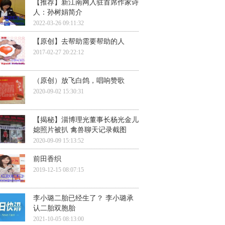
【推荐】新江南网入驻首席作家诗
人：孙树娟简介
2022-03-26 09:11:32
【原创】去帮助需要帮助的人
2017-02-27 20:22:12
（原创）放飞白鸽，唱响赞歌
2020-09-02 15:30:31
【揭秘】淄博理光董事长杨光金儿
媳照片被扒 禽兽聊天记录截图
2020-09-09 15:13:52
前田香织
2019-12-15 08:07:15
李小璐二胎已经生了？ 李小璐承
认二胎双胞胎
2021-10-05 08:13:00