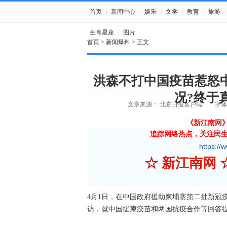
首页
|
新闻中心
|
娱乐
|
文学
|
教育
|
旅游
|
生肖星座
|
图片
首页
>
新闻爆料
> 正文
洪森不打中国疫苗惹怒
况?终于真
文章来源： 北京日报客户端
字体
《新江南网
追踪网络热点，关注民
https://
☆ 新江南
4月1日，在中国政府援助柬埔寨第二批新冠
访，就中国援柬疫苗和两国抗疫合作等回答提