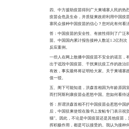
四、中方援助疫苗得到广大柬埔寨人民的热
疫苗会危及生命，并质疑柬政府利用中国疫
寨民众接种中国疫苗的信心？您对此有何看
答：中国疫苗的安全性、有效性得到了广泛和
苗。中国国内累计报告接种人数近1.2亿剂
反应案例。
一些人在网上散播中国疫苗不安全的谣言，
出于诋毁中国疫苗、干扰柬抗疫工作的政治目
有效，事实最终将证明给大家。关于柬埔寨
值一驳。
五、阁下可能知道，洪森首相因为年龄原因
而打阿斯利康疫苗会惹怒中国。您如何看待
答：所谓洪森首相不打中国疫苗会惹怒中国
后，中国驻柬使馆在脸书上发帖专门表示祝
猫”。因此，不论是中国疫苗还是其他疫苗
挥积极作用，都是可以接受的。我认为接种