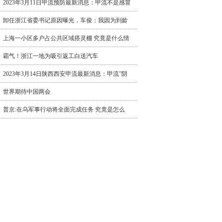
2023年3月11日甲流预防最新消息：甲流不是感冒
卸任浙江省委书记原因曝光，车俊：我因为到龄
上海一小区多户占公共区域搭灵棚 究竟是什么情
霸气！浙江一地为吸引返工白送汽车
2023年3月14日陕西西安甲流最新消息：甲流”阴
世界期待中国两会
普京:在乌军事行动将全面完成任务 究竟是怎么