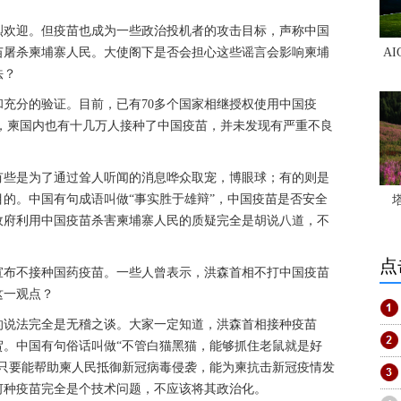
烈欢迎。但疫苗也成为一些政治投机者的攻击目标，声称中国
苗屠杀柬埔寨人民。大使阁下是否会担心这些谣言会影响柬埔
A
法？
充分的验证。目前，已有70多个国家相继授权使用中国疫
次，柬国内也有十几万人接种了中国疫苗，并未发现有严重不良
有些是为了通过耸人听闻的消息哗众取宠，博眼球；有的则是
的。中国有句成语叫做“事实胜于雄辩”，中国疫苗是否安全
政府利用中国疫苗杀害柬埔寨人民的质疑完全是胡说八道，不
点
宣布不接种国药疫苗。一些人曾表示，洪森首相不打中国疫苗
这一观点？
的说法完全是无稽之谈。大家一定知道，洪森首相接种疫苗
贺。中国有句俗话叫做“不管白猫黑猫，能够抓住老鼠就是好
，只要能帮助柬人民抵御新冠病毒侵袭，能为柬抗击新冠疫情发
何种疫苗完全是个技术问题，不应该将其政治化。