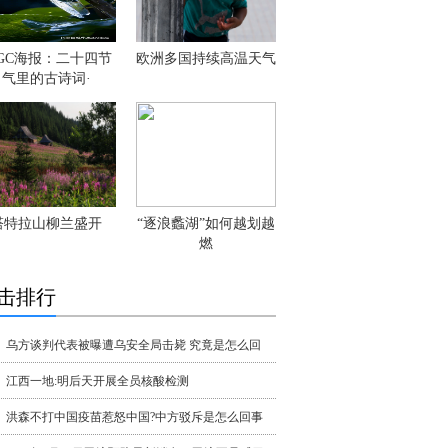
IGC海报：二十四节
欧洲多国持续高温天气
气里的古诗词·
塔特拉山柳兰盛开
“逐浪蠡湖”如何越划越
燃
击排行
乌方谈判代表被曝遭乌安全局击毙 究竟是怎么回
江西一地:明后天开展全员核酸检测
洪森不打中国疫苗惹怒中国?中方驳斥是怎么回事