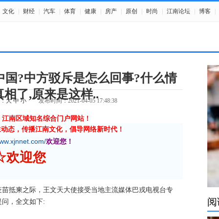
文化
|
财经
|
汽车
|
体育
|
健康
|
房产
|
原创
|
时尚
|
江南论坛
|
博客
|
中国?中方驳斥是怎么回事?什么情
相了,原来是这样..
：
大
中
小
发布时间：2021-04-05 17:48:38
》江南区域知名综合门户网站！
生动态，传播江南文化，倡导网络新时代！
www.xjnnet.com/
欢迎您！
网 ☆欢迎您
疫苗抵柬之际，王文天大使接受当地主流媒体巴戎电视台专
阅
问，全文如下: