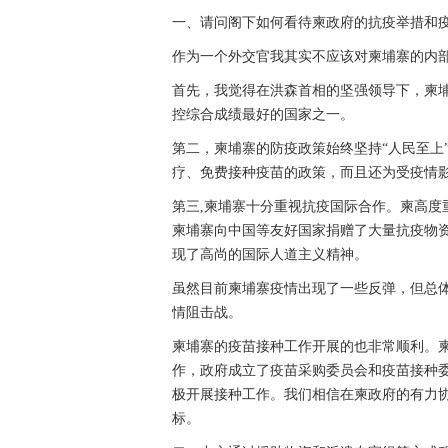
一、请问阁下如何看待柬政府的抗疫举措和
作为一个外交官我其实不应该对柬埔寨的内
首先，我觉得在洪森首相的坚强领导下，柬
控综合成绩最好的国家之一。
第二，柬埔寨的防疫政策始终坚持“人民至上
疗、免费接种疫苗的政策，而且还为受疫情
第三,柬埔寨十分重视抗疫国际合作。柬高度
柬埔寨向中国等友好国家捐赠了大量抗疫物
现了高尚的国际人道主义精神。
虽然目前柬埔寨疫情出现了一些反弹，但总
情阻击战。
柬埔寨的疫苗接种工作开展的也非常顺利。
作，政府成立了疫苗采购委员会和疫苗接种
极开展接种工作。我们相信在柬政府的有力
标。