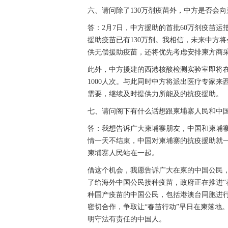
六、请问除了130万剂疫苗外，中方是否会
答：2月7日，中方援助的首批60万剂疫苗运
援助疫苗已有130万剂。我相信，未来中方
供无偿援助疫苗，还将优先考虑安排柬方商
此外，中方援建的西港核酸检测实验室即将
1000人次。与此同时中方将派出医疗专家
需要，继续及时提供力所能及的抗疫援助。
七、请问阁下有什么话想跟柬埔寨人民和中
答：我想告诉广大柬埔寨朋友，中国和柬埔
情一天不结束，中国对柬埔寨的抗疫援助就
柬埔寨人民站在一起。
借这个机会，我愿告诉广大在柬的中国公民
了给海外中国公民接种疫苗，政府正在推进“
种国产疫苗的中国公民，包括港澳台同胞进
密切合作，争取让“春苗行动”早日在柬落地
明守法有责任的中国人。