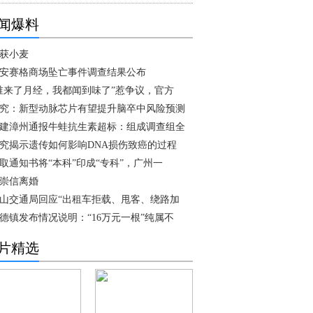
闻爆料
获小麦
安赛格商场坠亡事件调查结果公布
谁来了月经，我都闻到味了”惹争议，官方
究：新型动脉芯片有望提升脑卒中风险预测
建漳州通报牛蛙抗生素超标：组成调查组全
究揭示遗传如何影响DNA损伤致癌的过程
取通知书将“本科”印成“专科”，广州一
崇信离婚
山交通局回应“出租车拒载、甩客、绕路加
德镇发布情况说明：“16万元一根”纯属不
片精选