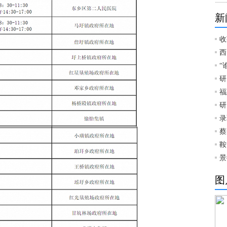
新
收
西
“
研
福
研
录
蔡
鞍
景
图