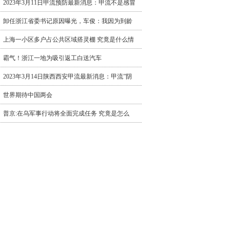
2023年3月11日甲流预防最新消息：甲流不是感冒
卸任浙江省委书记原因曝光，车俊：我因为到龄
上海一小区多户占公共区域搭灵棚 究竟是什么情
霸气！浙江一地为吸引返工白送汽车
2023年3月14日陕西西安甲流最新消息：甲流”阴
世界期待中国两会
普京:在乌军事行动将全面完成任务 究竟是怎么