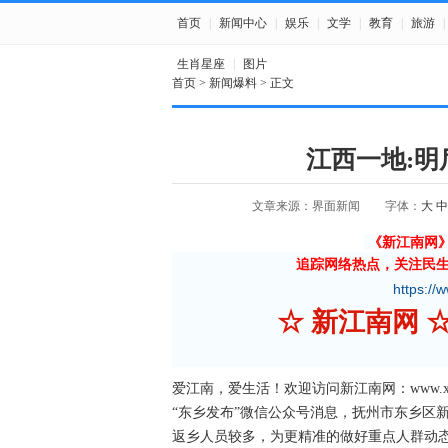
首页
|
新闻中心
|
娱乐
|
文学
|
教育
|
旅游
|
生肖星座
|
图片
首页
>
新闻爆料
> 正文
江西一地:
文章来源：界面新闻
字体：
大
中
《新江南网
追踪网络热点，关注民
https://
☆ 新江南网
爱江南，爱生活！欢迎访问新江南网：www.xjnn
“东乡发布”微信公众号消息，抚州市东乡区
返乡人员较多，为更精准的做好重点人群动