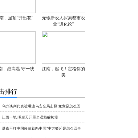
南，屋顶“开出花”
无锡新农人探索都市农
业“进化论”
南，战高温 守一线
江南，起飞！定格你的
美
击排行
乌方谈判代表被曝遭乌安全局击毙 究竟是怎么回
江西一地:明后天开展全员核酸检测
洪森不打中国疫苗惹怒中国?中方驳斥是怎么回事