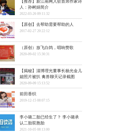
【推荐】新江南网入驻首席作家诗
人：孙树娟简介
2022-03-26 09:11:32
【原创】去帮助需要帮助的人
2017-02-27 20:22:12
（原创）放飞白鸽，唱响赞歌
2020-09-02 15:30:31
【揭秘】淄博理光董事长杨光金儿
媳照片被扒 禽兽聊天记录截图
2020-09-09 15:13:52
前田香织
2019-12-15 08:07:15
李小璐二胎已经生了？ 李小璐承
认二胎双胞胎
2021-10-05 08:13:00