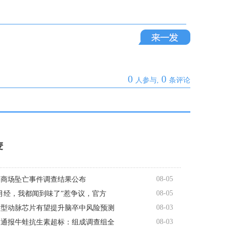
0
0
人参与,
条评论
麦
08-05
格商场坠亡事件调查结果公布
08-05
月经，我都闻到味了”惹争议，官方
08-03
新型动脉芯片有望提升脑卒中风险预测
08-03
州通报牛蛙抗生素超标：组成调查组全