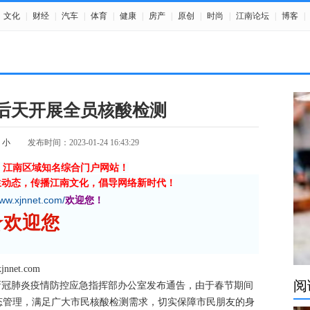
文化
|
财经
|
汽车
|
体育
|
健康
|
房产
|
原创
|
时尚
|
江南论坛
|
博客
|
明后天开展全员核酸检测
小
发布时间：2023-01-24 16:43:29
》江南区域知名综合门户网站！
生动态，传播江南文化，倡导网络新时代！
www.xjnnet.com/
欢迎您！
 ☆欢迎您
et.com
阅
新冠肺炎疫情防控应急指挥部办公室发布通告，由于春节期间
态管理，满足广大市民核酸检测需求，切实保障市民朋友的身