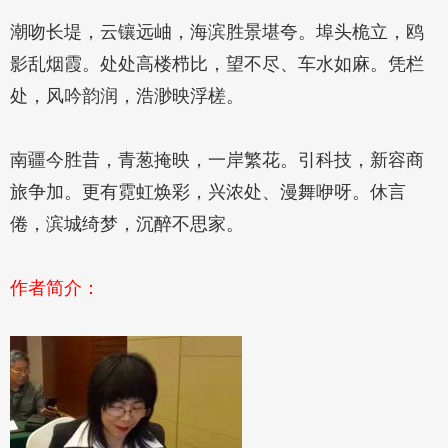
潮吻长堤，云镶远岫，海滨胜景堪夸。埠头桅立，鸥
影乱烟霞。处处高楼栉比，望不尽、车水如麻。凭栏
处，风吟韵润，浩渺映浮槎。
南疆今胜昔，青葱掩映，一岸繁花。引科技，新容商
旅争加。更有霓虹焕彩，兴浓处、漫舞咿呀。休言
倦，滨城绮梦，沉醉不思家。
作者简介：