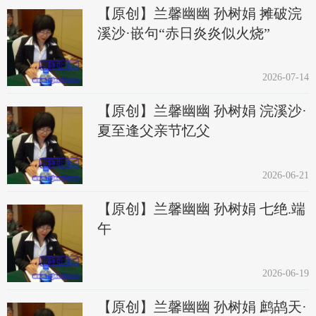
【原创】兰馨幽幽 孙树娟 摊破浣
溪沙·嵌句“赤日炎炎似火烧”
2026-07-14
【原创】兰馨幽幽 孙树娟 浣溪沙·
夏至逢父亲节忆父
2026-06-21
【原创】兰馨幽幽 孙树娟 七绝.端
午
2026-06-19
【原创】兰馨幽幽 孙树娟 鹧鸪天·