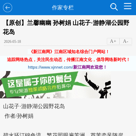
作家专栏
【原创】兰馨幽幽 孙树娟 山花子·游静湖公园野
花岛
A+
A-
2026-05-18
《新江南网》江南区域知名综合门户网站！
追踪网络热点，关注民生动态，传播江南文化，倡导网络新时代！
https://www.xjnnet.com/
新江南网欢迎您！
山花子·游静湖公园野花岛
作者/孙树娟
碧水环汀锦色流，繁花照眼遍芳洲。芦苇牵风随岸