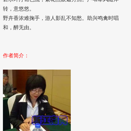
转，意悠悠。
野卉香浓难掬手，游人影乱不知愁。助兴鸣禽时唱
和，醉无由。
作者简介：