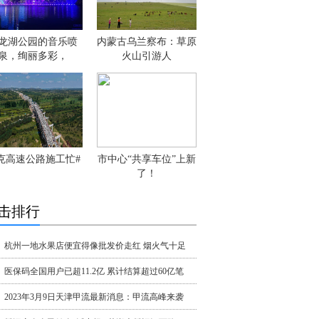
龙湖公园的音乐喷
内蒙古乌兰察布：草原
泉，绚丽多彩，
火山引游人
克高速公路施工忙#
市中心“共享车位”上新
了！
击排行
杭州一地水果店便宜得像批发价走红 烟火气十足
医保码全国用户已超11.2亿 累计结算超过60亿笔
2023年3月9日天津甲流最新消息：甲流高峰来袭