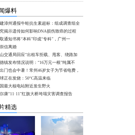
闻爆料
建漳州通报牛蛙抗生素超标：组成调查组全
究揭示遗传如何影响DNA损伤致癌的过程
取通知书将“本科”印成“专科”，广州一
崇信离婚
山交通局回应“出租车拒载、甩客、绕路加
德镇发布情况说明：“16万元一根”纯属不
出门也会中暑！常州46岁女子为节省电费，
球正在发烧：50°C高温来临
国最大核电站附近发生野火
尔康“11·11”红旗大桥垮塌灾害调查报告
片精选