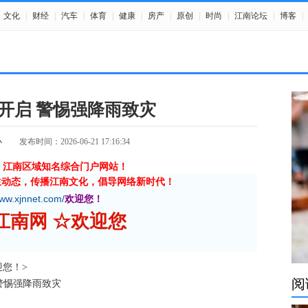
文化
|
财经
|
汽车
|
体育
|
健康
|
房产
|
原创
|
时尚
|
江南论坛
|
博客
|
开启 警惕强降雨致灾
小
发布时间：2026-06-21 17:16:34
》江南区域知名综合门户网站！
生动态，传播江南文化，倡导网络新时代！
www.xjnnet.com/
欢迎您！
新江南网 ☆欢迎您
欢迎您！>
阅
 警惕强降雨致灾