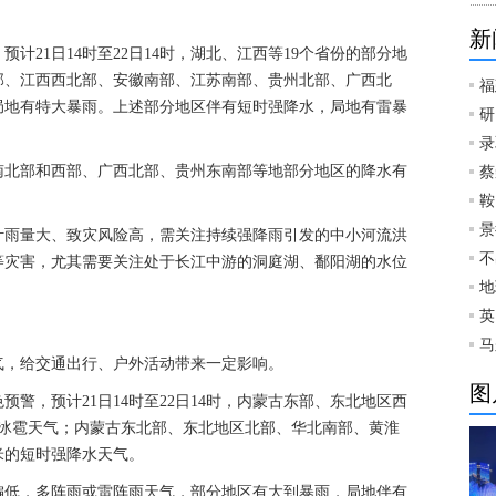
新
预计21日14时至22日14时，湖北、江西等19个省份的部分地
部、江西西北部、安徽南部、江苏南部、贵州北部、广西北
福
局地有特大暴雨。上述部分地区伴有短时强降水，局地有雷暴
研
录
南北部和西部、广西北部、贵州东南部等地部分地区的降水有
蔡
鞍
景
计雨量大、致灾风险高，需关注持续强降雨引发的中小河流洪
不
等灾害，尤其需要关注处于长江中游的洞庭湖、鄱阳湖的水位
地
英
马
气，给交通出行、户外活动带来一定影响。
图
预警，预计21日14时至22日14时，内蒙古东部、东北地区西
或冰雹天气；内蒙古东北部、东北地区北部、华北南部、黄淮
米的短时强降水天气。
偏低，多阵雨或雷阵雨天气，部分地区有大到暴雨，局地伴有