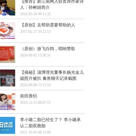
【推荐】新江南网入驻首席作家诗
人：孙树娟简介
2022-03-26 09:11:32
【原创】去帮助需要帮助的人
2017-02-27 20:22:12
（原创）放飞白鸽，唱响赞歌
2020-09-02 15:30:31
【揭秘】淄博理光董事长杨光金儿
媳照片被扒 禽兽聊天记录截图
2020-09-09 15:13:52
前田香织
2019-12-15 08:07:15
李小璐二胎已经生了？ 李小璐承
认二胎双胞胎
2021-10-05 08:13:00