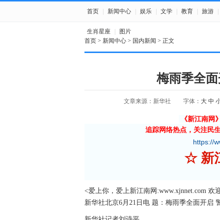
首页
|
新闻中心
|
娱乐
|
文学
|
教育
|
旅游
|
生肖星座
|
图片
首页
>
新闻中心
>
国内新闻
> 正文
梅雨季全面
文章来源：新华社
字体：
大
中
《新江南网
追踪网络热点，关注民
https://
☆ 
<爱上你，爱上新江南网:www.xjnnet.com 
新华社北京6月21日电 题：梅雨季全面开启
新华社记者刘诗平