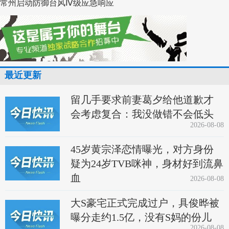
常州启动防御台风Ⅳ级应急响应
最近更新
留几手要求前妻葛夕给他道歉才
会考虑复合：我没做错不会低头
2026-08-08
45岁黄宗泽恋情曝光，对方身份
疑为24岁TVB咪神，身材好到流鼻
血
2026-08-08
大S豪宅正式完成过户，具俊晔被
曝分走约1.5亿，没有S妈的份儿
2026-08-08