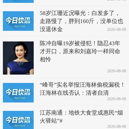
58岁江珊近况曝光：白发多了，
走路慢了，胖到160斤，没单位也
没退休金
2026-08-08
陈冲自曝19岁被侵犯！隐忍43年
才开口，原来和刘嘉玲一样同命
相怜
2026-08-08
“峰哥”实名举报汪海林偷税漏税！
汪海林在线否认：清者自清
2026-08-08
江苏南通：地铁大食堂成惠民“烟
火驿站”#
2026-08-08