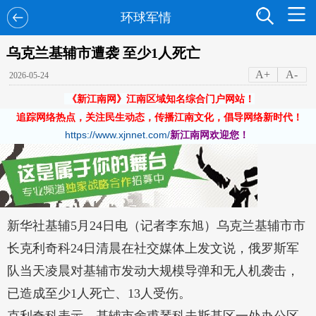
环球军情
乌克兰基辅市遭袭 至少1人死亡
A+
A-
2026-05-24
《新江南网》江南区域知名综合门户网站！
追踪网络热点，关注民生动态，传播江南文化，倡导网络新时代！
https://www.xjnnet.com/
新江南网欢迎您！
新华社基辅5月24日电（记者李东旭）乌克兰基辅市市
长克利奇科24日清晨在社交媒体上发文说，俄罗斯军
队当天凌晨对基辅市发动大规模导弹和无人机袭击，
已造成至少1人死亡、13人受伤。