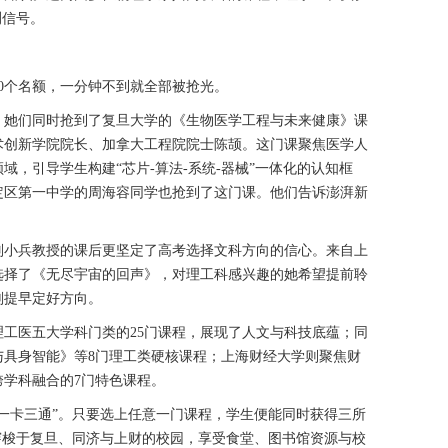
测信号。
00个名额，一分钟不到就全部被抢光。
，她们同时抢到了复旦大学的《生物医学工程与未来健康》课
术创新学院院长、加拿大工程院院士陈颉。这门课聚焦医学人
，引导学生构建“芯片-算法-系统-器械”一体化的认知框
定区第一中学的周海容同学也抢到了这门课。他们告诉澎湃新
。
刘小兵教授的课后更坚定了高考选择文科方向的信心。来自上
选择了《无尽宇宙的回声》，对理工科感兴趣的她希望提前聆
划提早定好方向。
工医五大学科门类的25门课程，展现了人文与科技底蕴；同
与具身智能》等8门理工类硬核课程；上海财经大学则聚焦财
学科融合的7门特色课程。
一卡三通”。只要选上任意一门课程，学生便能同时获得三所
穿梭于复旦、同济与上财的校园，享受食堂、图书馆资源与校