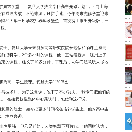
的“周末学堂——复旦大学拔尖学科高中先修计划”，面向上海
没有成绩考核，不论来源，只拼手速。今年周末先修学堂迎来
海财经大学三所学校打破学段壁垒，首次携手推出升级版，三
课程。
院院士、复旦大学未来能源高等研究院院长包信和的课堂座无
述前沿科学，2个多小时的课程，他一直站着授课，还用上了
结束的课程，延长了10多分钟，下课后，同学们还意犹未尽地
信和为高一学生授课。复旦大学%20供图
学与技术》。为了这堂课，他下了不少功夫。“我专门把他们的
来。”在接受校融媒体中心采访时，包信和这样说。
根复旦的院士，如今把更多时间花在培养学生上。他对高中生
法、培养兴趣。
自主性更强，但只是辅助，人类智慧不可替代。”他同时认为，