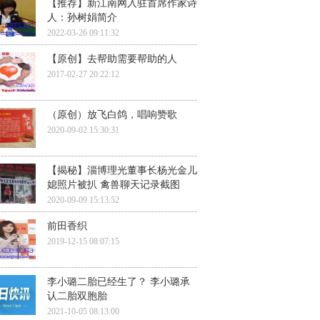
【推荐】新江南网入驻首席作家诗
人：孙树娟简介
2022-03-26 09:11:32
【原创】去帮助需要帮助的人
2017-02-27 20:22:12
（原创）放飞白鸽，唱响赞歌
2020-09-02 15:30:31
【揭秘】淄博理光董事长杨光金儿
媳照片被扒 禽兽聊天记录截图
2020-09-09 15:13:52
前田香织
2019-12-15 08:07:15
李小璐二胎已经生了？ 李小璐承
认二胎双胞胎
2021-10-05 08:13:00