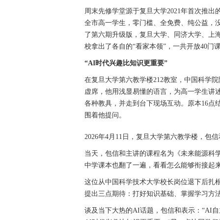
周末先修学堂源于复旦大学2021年首次推出
全市高一学生，零门槛、全免费、纯公益，
了第六期升级版，复旦大学、同济大学、上
校拿出了各自的“看家本领”，一共开放40门
“AI时代兴趣比知识更重要”
在复旦大学第六教学楼212教室，中国科学
虚席，他用浅显易懂的语言，为高一学生讲
各种教具，并走到台下现场互动。原本16点
围着他提问。
2026年4月11日，复旦大学第六教学楼，包
当天，包信和主讲的课程名为《未来能源科
中学课本也翻了一遍，看看怎么能够衔接起
这位从中国科学技术大学校长岗位退下后扎
提出三点期待：打好知识基础、掌握学习方
谈及当下大热的AI话题，包信和表示：“AI