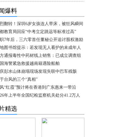
闻爆料
烈翻转！深圳6岁女孩连人带床，被狂风瞬间
都教育局回应“中考立定跳远等标准过高”
职7年后，三六零首任董秘公开追讨股权激励
地图书馆提示：若发现无人看护的未成年人
方通报毒性中药材线上销售：已成立调查组
国海警紧急救援越南籍遇险船舶
庆彭水山体崩塌现场发现失联中巴车残骸
于台风的三个“真相”
风“红霞”预计将在香港到广东惠来一带沿
026年上半年全国纪检监察机关处分41.2万人
片精选