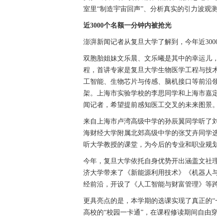
室里“制造宇宙回声”、分析真实的引力波观
近3000个名额一分钟内被抢光
澎湃新闻记者从复旦大学了解到，今年近30
双胞胎姐妹文乐晨、文乐曦是其中的幸运儿
程，首讲专家是复旦大学生物医学工程与技
工智能、生物芯片与传感、脑机接口等前沿领域
架。上海市实验学校的李思同学和上海市嘉
闻记者，希望提前感知医工交叉的未来图景
来自上海市卢湾高级中学的孙辰翼同学听了
海财经大学附属北郊高级中学的张艾卉同学
听大学教授的课堂，为今后的专业和职业规
今年，复旦大学依托自身优势开出涵盖文社理
济大学带来了《新能源利用技术》《机器人
经前沿，开设了《人工智能与财富管理》等跨
更具亮点的是，本学期的选课实现了真正的“
高校的“校园一卡通”，在课程修读期间自由