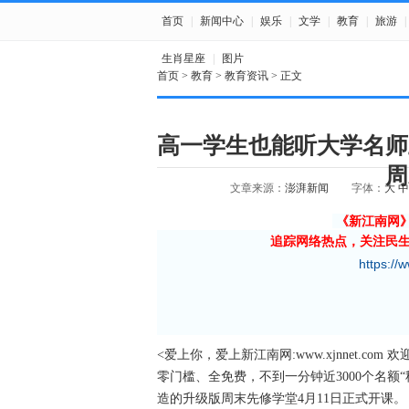
首页
|
新闻中心
|
娱乐
|
文学
|
教育
|
旅游
|
生肖星座
|
图片
首页
>
教育
>
教育资讯
> 正文
高一学生也能听大学名师
周
文章来源：
澎湃新闻
字体：
大
中
《新江南网
追踪网络热点，关注民
https://
<爱上你，爱上新江南网:www.xjnnet.com 
零门槛、全免费，不到一分钟近3000个名额
造的升级版周末先修学堂4月11日正式开课。