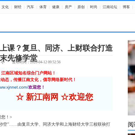
文化
|
财经
|
汽车
|
体育
|
健康
|
房产
|
原创
|
时尚
|
江南论坛
|
博客
|
上课？复旦、同济、上财联合打造
末先修学堂
小
发布时间：2026-04-12 09:52:56
》江南区域知名综合门户网站！
生动态，传播江南文化，倡导网络新时代！
www.xjnnet.com/
欢迎您！
☆ 新江南网 ☆欢迎您
欢迎您！>
阅
“秒空”……由复旦大学、同济大学和上海财经大学三校联袂打