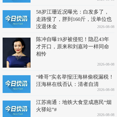
58岁江珊近况曝光：白发多了，
走路慢了，胖到160斤，没单位也
没退休金
2026-08-08
陈冲自曝19岁被侵犯！隐忍43年
才开口，原来和刘嘉玲一样同命
相怜
2026-08-08
“峰哥”实名举报汪海林偷税漏税！
汪海林在线否认：清者自清
2026-08-08
江苏南通：地铁大食堂成惠民“烟
火驿站”#
2026-08-08