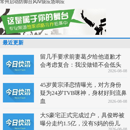
常州启动防御台风Ⅳ级应急响应
最近更新
留几手要求前妻葛夕给他道歉才
会考虑复合：我没做错不会低头
2026-08-08
45岁黄宗泽恋情曝光，对方身份
疑为24岁TVB咪神，身材好到流鼻
血
2026-08-08
大S豪宅正式完成过户，具俊晔被
曝分走约1.5亿，没有S妈的份儿
2026-08-08