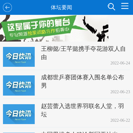
体坛要闻
王柳懿/王芊懿携手夺花游双人自
由
2022-06-24
成都世乒赛团体赛入围名单公布
男
2022-06-23
赵芸蕾入选世界羽联名人堂，羽
坛
2022-06-22