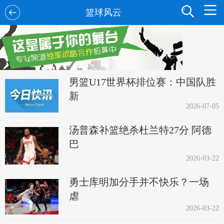
篮球风云
男篮U17世界杯排位赛：中国队胜
新
2026-07-05
汤普森补篮绝杀杜兰特27分 阿德
巴
2026-03-22
勇士库明加分手并不快乐？一场
虐
2026-03-22