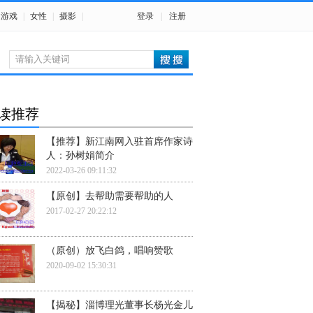
游戏
|
女性
|
摄影
|
登录
|
注册
读推荐
【推荐】新江南网入驻首席作家诗
人：孙树娟简介
2022-03-26 09:11:32
【原创】去帮助需要帮助的人
2017-02-27 20:22:12
（原创）放飞白鸽，唱响赞歌
2020-09-02 15:30:31
【揭秘】淄博理光董事长杨光金儿