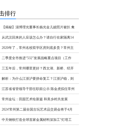
击排行
【揭秘】淄博理光董事长杨光金儿媳照片被扒 禽
从武汉回来的人应该怎么办？请自行在家隔离14
2020年了，常州名校双学区房到底多贵？常州主
二季度全市推进“532”发展战略重点项目（工作
三五年后，常州哪里更好？西太湖、新桥、经开
解析：为什么江浙沪要拼命复工？江浙沪稳，则
江苏省省管领导干部任职前公示 陈金虎拟任常州
常州金坛：田园艺术绘新篇 和美乡村共发展
2024'常州第二届全国古玩艺术品交易会将于4月
中天钢铁打造全球首家金属材料深加工“灯塔工