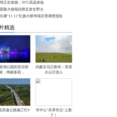
球正在发烧：50°C高温来临
国最大核电站附近发生野火
尔康“11·11”红旗大桥垮塌灾害调查报告
片精选
龙湖公园的音乐喷
内蒙古乌兰察布：草原
泉，绚丽多彩，
火山引游人
克高速公路施工忙#
市中心“共享车位”上新
了！