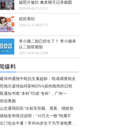
媳照片被扒 禽兽聊天记录截图
2020-09-09 15:13:52
前田香织
2019-12-15 08:07:15
李小璐二胎已经生了？ 李小璐承
认二胎双胞胎
2021-10-05 08:13:00
闻爆料
建漳州通报牛蛙抗生素超标：组成调查组全
究揭示遗传如何影响DNA损伤致癌的过程
取通知书将“本科”印成“专科”，广州一
崇信离婚
山交通局回应“出租车拒载、甩客、绕路加
德镇发布情况说明：“16万元一根”纯属不
出门也会中暑！常州46岁女子为节省电费，