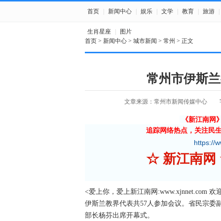
首页
|
新闻中心
|
娱乐
|
文学
|
教育
|
旅游
|
生肖星座
|
图片
首页
>
新闻中心
>
城市新闻
>
常州
> 正文
常州市伊斯兰
文章来源：常州市新闻传媒中心
《新江南网
追踪网络热点，关注民
https://
☆ 新江南
<爱上你，爱上新江南网:www.xjnnet.c
伊斯兰教界代表共57人参加会议。省民宗委
部长杨芬出席开幕式。