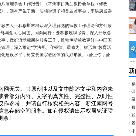
八届理事会工作报告》《常州市伊斯兰教协会章程（修改
议》，选举产生了新一届领导班子和首届监事会，李洪庚当选
教界人士和穆斯林群众深入理解党的宗教工作理论和方针政
始终与党同心同德、同向同行；要积极履职尽责，深入开展各
故事，做好流动穆斯林服务工作，推动伊斯兰教更好与中国国
管理，深入推进“学法规、守戒律、重修为、树形象”教育活
范化建设水平，树立爱国宗教团体的良好形象。<爱上你，爱
新
福
南网无关。其原创性以及文中陈述文字和内容未
研
或者部分内容、文字的真实性、完整性、及时性
录
仅作参考，并请自行核实相关内容，新江南网号
蔡
信息存储空间服务。如有侵权请出示权属凭证联
鞍
）删除！
景
不