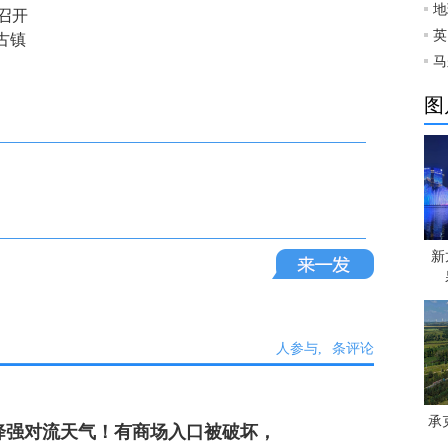
地
召开
英
古镇
马
图
新
人参与,
条评论
承
降强对流天气！有商场入口被破坏，