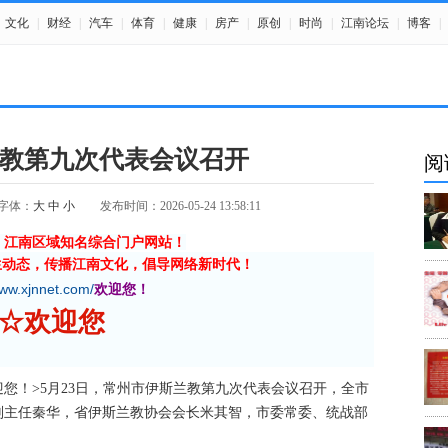
文化
|
财经
|
汽车
|
体育
|
健康
|
房产
|
原创
|
时尚
|
江南论坛
|
博客
|
教第九次代表会议召开
阅
字体：
大
中
小
发布时间：2026-05-24 13:58:11
》江南区域知名综合门户网站！
生动态，传播江南文化，倡导网络新时代！
www.xjnnet.com/
欢迎您！
网 ☆欢迎您
om 欢迎您！>5月23日，常州市伊斯兰教第九次代表会议召开，全市
副主任秦华，省伊斯兰教协会会长米其智，市委常委、统战部