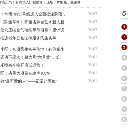
对流天气！有商场入口被破坏，现场一片狼藉，视频曝...
点
08-03
！常州地铁5号线进入全面提速阶段，
08-03
剧《陈渡草堂》亮相省舞台艺术新人新
08-03
个盐穴压缩空气储能示范项目：累计调
08-03
实推进老年公益法律服务民生实事
08-02
个小区，46项民生实事落地！有你家小
08-01
还供不应求！超大号“六月黄”，长
08-01
音乐喷泉今晚开启试运营！
08-01
区：省重大项目在建率100%
08-01
敬“最可爱的人”——记常州两位“