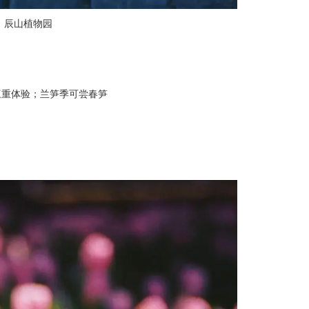
→ 辰山植物园
三重体验；兰笋季可尝春笋