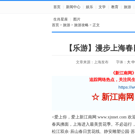
首页
|
新闻中心
|
娱乐
|
文学
|
教育
|
旅游
|
生肖星座
|
图片
首页
>
旅游
>
旅游攻略
> 正文
【乐游】漫步上海春
文章来源：上海发布
字体：
大
中
《新江南网
追踪网络热点，关注民
https://
☆ 新江南网 ☆欢
<爱上你，爱上新江南网:www.xjnnet.com 
春风拂面，上海进入最美赏花季。不必远行
松江双佘·辰山春日赏花线、静安雕塑公园·