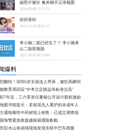
媳照片被扒 禽兽聊天记录截图
2020-09-09 15:13:52
前田香织
2019-12-15 08:07:15
李小璐二胎已经生了？ 李小璐承
认二胎双胞胎
2021-10-05 08:13:00
闻爆料
烈翻转！深圳6岁女孩连人带床，被狂风瞬间
都教育局回应“中考立定跳远等标准过高”
职7年后，三六零首任董秘公开追讨股权激励
地图书馆提示：若发现无人看护的未成年人
方通报毒性中药材线上销售：已成立调查组
国海警紧急救援越南籍遇险船舶
庆彭水山体崩塌现场发现失联中巴车残骸