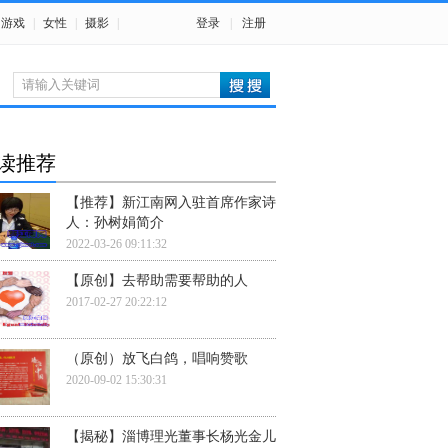
游戏
|
女性
|
摄影
|
登录
|
注册
读推荐
【推荐】新江南网入驻首席作家诗
人：孙树娟简介
2022-03-26 09:11:32
【原创】去帮助需要帮助的人
2017-02-27 20:22:12
（原创）放飞白鸽，唱响赞歌
2020-09-02 15:30:31
【揭秘】淄博理光董事长杨光金儿