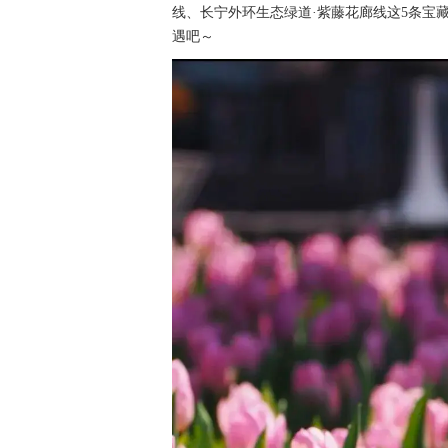
线、长宁外环生态绿道·紫藤花廊线这5条宝
遇吧～