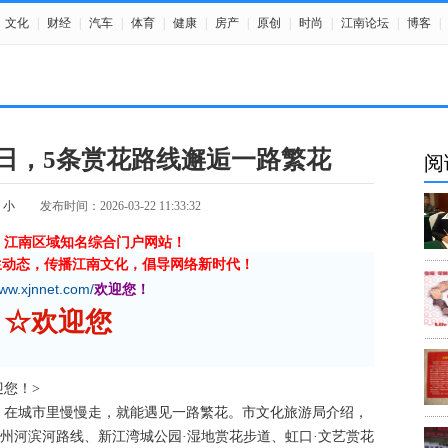
文化
|
财经
|
汽车
|
体育
|
健康
|
房产
|
原创
|
时尚
|
江南论坛
|
博客
|
日，5条赏花路线邂逅一路繁花
阅
小
发布时间：2026-03-22 11:33:32
》江南区域知名综合门户网站！
生动态，传播江南文化，倡导网络新时代！
www.xjnnet.com/
欢迎您！
迎您
欢迎您！>
，在城市里慢慢走，就能遇见一路繁花。市文化旅游局介绍，
苏州河滨河路线、新江湾城公园·湿地赏花步道、虹口·文艺赏花