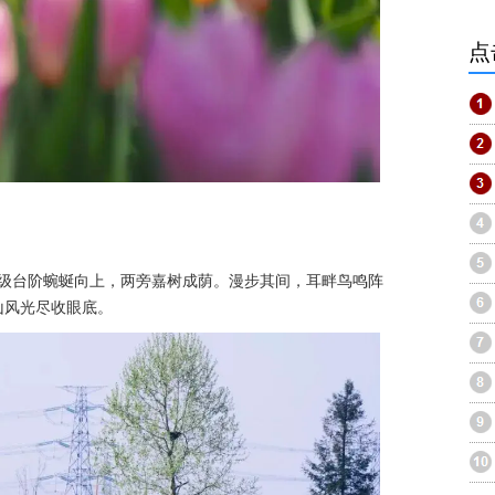
点
多级台阶蜿蜒向上，两旁嘉树成荫。漫步其间，耳畔鸟鸣阵
山风光尽收眼底。