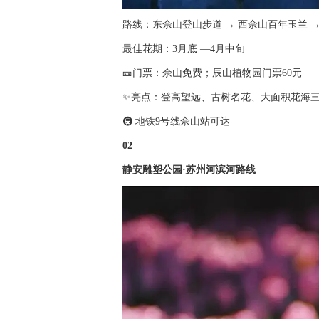
路线：东佘山登山步道 → 西佘山百年玉兰 
最佳花期：3月底 —4月中旬
🎫门票：佘山免费；辰山植物园门票60元
✨亮点：登高望远、古树名花、大面积花海
🚇 地铁9号线佘山站可达
02
静安雕塑公园·苏州河滨河路线