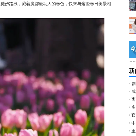
藏徒步路线，藏着魔都最动人的春色，快来与这些春日美景相
新
剧
成
离
多
官
中
重