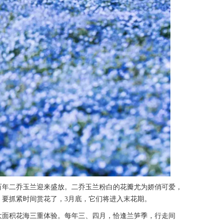
百年二乔玉兰迎来盛放。二乔玉兰粉白的花瓣尤为娇俏可爱，
。要抓紧时间赏花了，3月底，它们将进入末花期。
大面积花海三重体验。每年三、四月，恰逢兰笋季，行走间