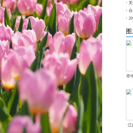
关
台
2
图
市
江