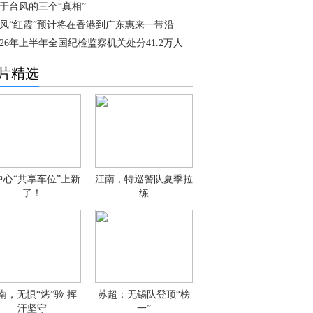
于台风的三个“真相”
风“红霞”预计将在香港到广东惠来一带沿
026年上半年全国纪检监察机关处分41.2万人
片精选
中心“共享车位”上新
江南，特巡警队夏季拉
了！
练
南，无惧“烤”验 挥
苏超：无锡队登顶“榜
汗坚守
一”