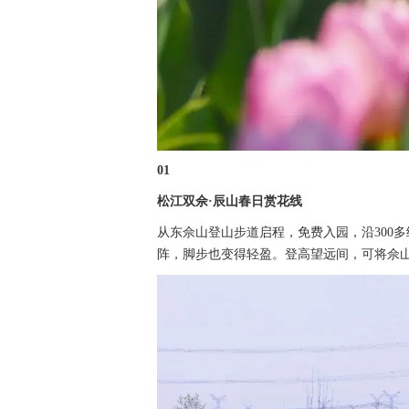
01
松江双佘·辰山春日赏花线
从东佘山登山步道启程，免费入园，沿300
阵，脚步也变得轻盈。登高望远间，可将佘