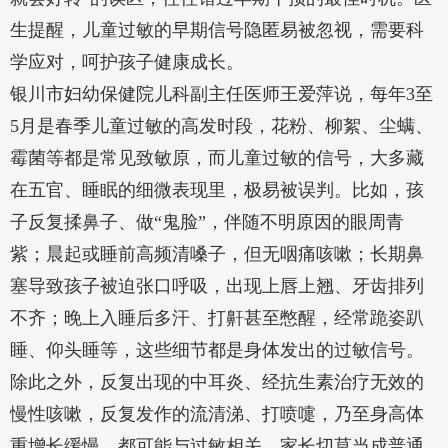
生提醒，儿童过敏的早期信号隐匿易被忽视，需要科
学应对，呵护孩子健康成长。
银川市妇幼保健院儿科副主任医师王爱萍说，每年3至
5月是春季儿童过敏的高发时段，花粉、柳絮、尘螨、
霉菌等都是常见致敏原，而儿童过敏的信号，大多藏
在五官、睡眠的细微表现里，极易被误判。比如，孩
子反复揉鼻子、做“鬼脸”，伴随不明原因的眼周青
紫；晨起或睡前高频清嗓子，但无咽痛咳嗽；长期鼻
塞导致孩子被迫张口呼吸，出现上唇上翘、牙齿排列
不齐；晚上入睡后多汗、打鼾甚至憋醒，经常跪姿趴
睡、仰头睡等，这些细节都是身体发出的过敏信号。
除此之外，反复出现的中耳炎、经抗生素治疗无效的
慢性咳嗽，反复发作的流清涕、打喷嚏，乃至身高体
重增长缓慢，都可能与过敏相关，家长切莫当成普通