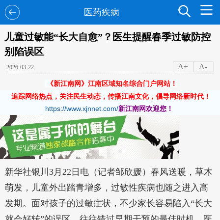
医药疾病
儿童过敏能“长大自愈”？医生提醒春季过敏防控
别陷误区
A+
A-
2026-03-22
《新江南网》江南区域知名综合门户网站！
追踪网络热点，关注民生动态，传播江南文化，倡导网络新时代！
https://www.xjnnet.com/
新江南网欢迎您！
新华社银川3月22日电（记者邹欣媛）春风送暖，草木
萌发，儿童外出踏青增多，过敏性疾病也随之进入高
发期。面对孩子的过敏症状，不少家长容易陷入“长大
就会好转”的误区，往往错过早期干预的最佳时机。医