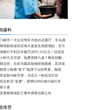
闻爆料
门峡市一大众试驾车冲进4S店展厅，车头撞
降雨影响深圳滨海大道发生局部塌陷，官方
海银行不到五年被罚没约1.81亿元！信贷业
4小时不关空调，电费竟降六成？网友吵翻，
朗总统：目前与最高领袖联络困难，其决策
朗普小跑着“救下”险摔下台的男童，顺便
军发射28枚导弹，乌克兰一枚也没拦住
0后女柜员“逆袭”，获聘4200亿银行副行长
获小麦
安赛格商场坠亡事件调查结果公布
读推荐