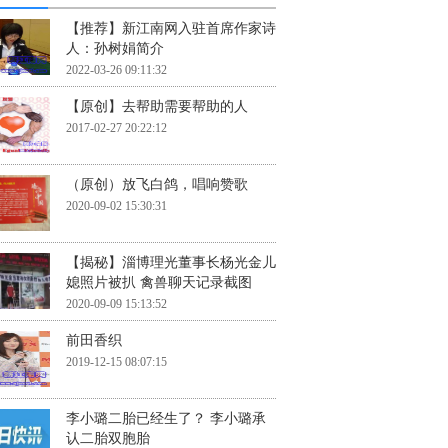
【推荐】新江南网入驻首席作家诗
人：孙树娟简介
2022-03-26 09:11:32
【原创】去帮助需要帮助的人
2017-02-27 20:22:12
（原创）放飞白鸽，唱响赞歌
2020-09-02 15:30:31
【揭秘】淄博理光董事长杨光金儿
媳照片被扒 禽兽聊天记录截图
2020-09-09 15:13:52
前田香织
2019-12-15 08:07:15
李小璐二胎已经生了？ 李小璐承
认二胎双胞胎