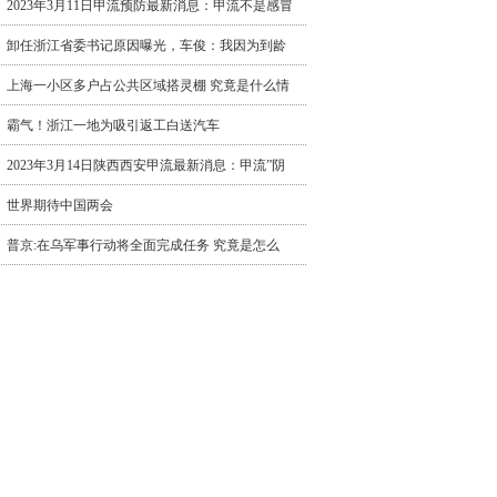
2023年3月11日甲流预防最新消息：甲流不是感冒
卸任浙江省委书记原因曝光，车俊：我因为到龄
上海一小区多户占公共区域搭灵棚 究竟是什么情
霸气！浙江一地为吸引返工白送汽车
2023年3月14日陕西西安甲流最新消息：甲流”阴
世界期待中国两会
普京:在乌军事行动将全面完成任务 究竟是怎么