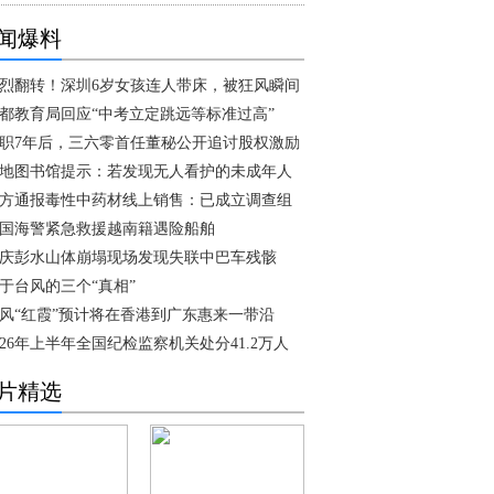
闻爆料
烈翻转！深圳6岁女孩连人带床，被狂风瞬间
都教育局回应“中考立定跳远等标准过高”
职7年后，三六零首任董秘公开追讨股权激励
地图书馆提示：若发现无人看护的未成年人
方通报毒性中药材线上销售：已成立调查组
国海警紧急救援越南籍遇险船舶
庆彭水山体崩塌现场发现失联中巴车残骸
于台风的三个“真相”
风“红霞”预计将在香港到广东惠来一带沿
026年上半年全国纪检监察机关处分41.2万人
片精选