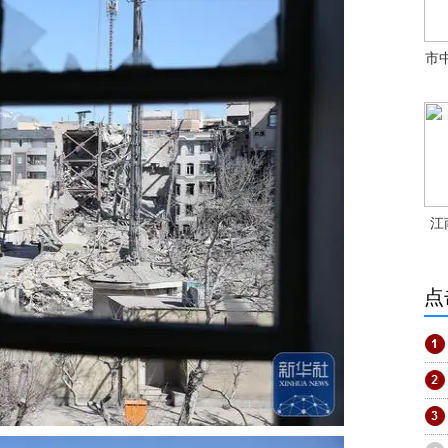
市
江
点