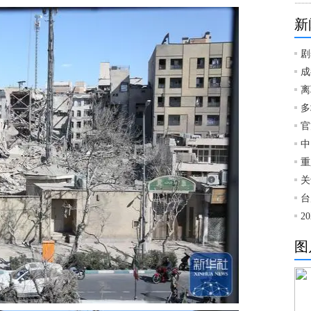
新
剧
成
离
多
官
中
重
关
台
2
图