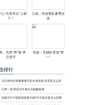
中心“共享车位”上新
江南，特巡警队夏季拉
了！
练
南，无惧“烤”验 挥
苏超：无锡队登顶“榜
汗坚守
一”
击排行
乌方谈判代表被曝遭乌安全局击毙 究竟是怎么回
江西一地:明后天开展全员核酸检测
洪森不打中国疫苗惹怒中国?中方驳斥是怎么回事