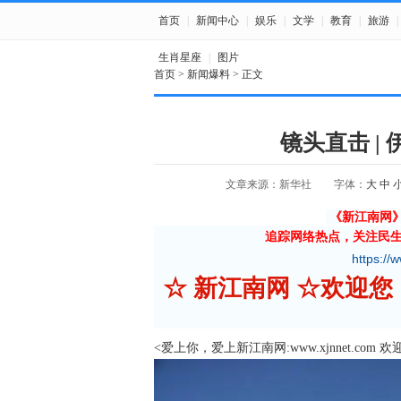
首页
|
新闻中心
|
娱乐
|
文学
|
教育
|
旅游
|
生肖星座
|
图片
首页
>
新闻爆料
> 正文
镜头直击 |
文章来源：新华社
字体：
大
中
《新江南网
追踪网络热点，关注民
https://
☆ 新江南网 ☆欢
<爱上你，爱上新江南网:www.xjnnet.com 