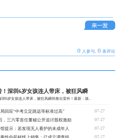
0
0
人参与,
条评论
转！深圳6岁女孩连人带床，被狂风瞬
圳6岁女孩连人带床，被狂风瞬间卷出室外！最新：孩...
07-27
局回应“中考立定跳远等标准过高”
07-27
后，三六零首任董秘公开追讨股权激励
07-27
书馆提示：若发现无人看护的未成年人
07-27
报毒性中药材线上销售：已成立调查组