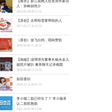
【推荐】新江南网入驻首席作家诗
人：孙树娟简介
2022-03-26 09:11:32
【原创】去帮助需要帮助的人
2017-02-27 20:22:12
（原创）放飞白鸽，唱响赞歌
2020-09-02 15:30:31
【揭秘】淄博理光董事长杨光金儿
媳照片被扒 禽兽聊天记录截图
2020-09-09 15:13:52
前田香织
2019-12-15 08:07:15
李小璐二胎已经生了？ 李小璐承
认二胎双胞胎
2021-10-05 08:13:00