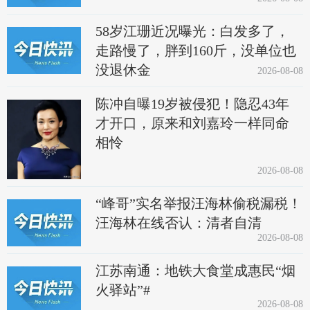
58岁江珊近况曝光：白发多了，
走路慢了，胖到160斤，没单位也
没退休金
2026-08-08
陈冲自曝19岁被侵犯！隐忍43年
才开口，原来和刘嘉玲一样同命
相怜
2026-08-08
“峰哥”实名举报汪海林偷税漏税！
汪海林在线否认：清者自清
2026-08-08
江苏南通：地铁大食堂成惠民“烟
火驿站”#
2026-08-08