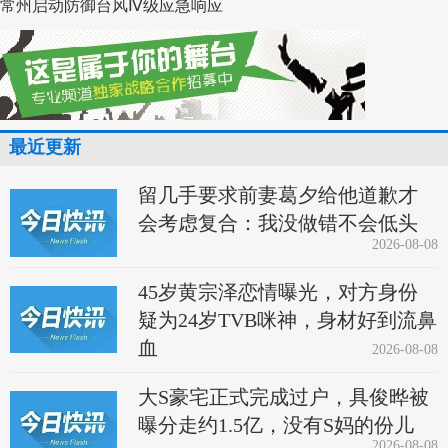
常州启动防御台风Ⅳ级应急响应
最近更新
留几手要求前妻葛夕给他道歉才
会考虑复合：我没做错不会低头
2026-08-08
45岁黄宗泽恋情曝光，对方身份
疑为24岁TVB咪神，身材好到流鼻
血
2026-08-08
大S豪宅正式完成过户，具俊晔被
曝分走约1.5亿，没有S妈的份儿
2026-08-08