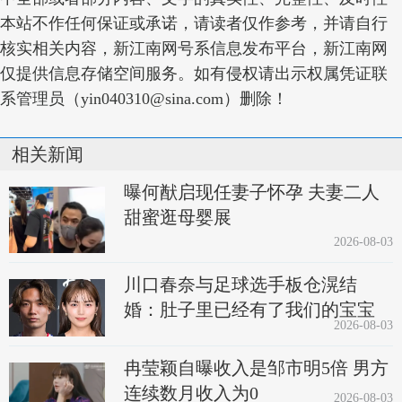
本站不作任何保证或承诺，请读者仅作参考，并请自行
核实相关内容，新江南网号系信息发布平台，新江南网
仅提供信息存储空间服务。如有侵权请出示权属凭证联
系管理员（yin040310@sina.com）删除！
相关新闻
曝何猷启现任妻子怀孕 夫妻二人
甜蜜逛母婴展
2026-08-03
川口春奈与足球选手板仓滉结
婚：肚子里已经有了我们的宝宝
2026-08-03
冉莹颖自曝收入是邹市明5倍 男方
连续数月收入为0
2026-08-03