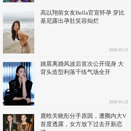
高以翔前女友Bella官宣怀孕 穿比
基尼露出孕肚笑容灿烂
2026-03-22
姚晨离婚风波后首次公开现身 大
背头造型利落干练气场全开
2026-03-22
鹿晗关晓彤分手原因，遭圈内大V
首度透露，女方放下过去开新恋