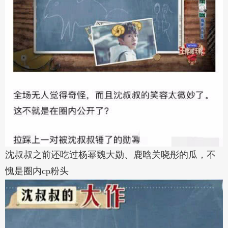
沈叔叔之前还吃过杨幂魏大勋、鹿晗关晓彤的瓜，不
愧是圈内cp粉头