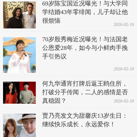
69岁陈宝国近况曝光！与大学同
学结婚43年零绯闻，儿子却让他
很烦恼
2026-02-10
70岁殷秀梅近况曝光！与法国老
公恩爱28年，如今与小鲜肉手挽
手引热议
2026-02-10
何九华通宵打牌后返王鸥住所，
打破分手传闻，二人的感情是否
真稳固？
2026-02-10
贾乃亮发文为甜馨庆13岁生日：
继续快乐成长，永远爱你！