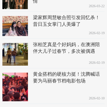
情
2026-03-22
梁家辉周慧敏合照引发回忆杀！
昔日玉女掌门人美爆了
2026-02-19
张柏芝真是个好妈妈，在澳洲陪
伴大儿子过春节，多次被偶遇
2026-02-19
黄金搭档的硬核力挺！沈腾喊话
要为马丽春节档电影包场
2026-02-10