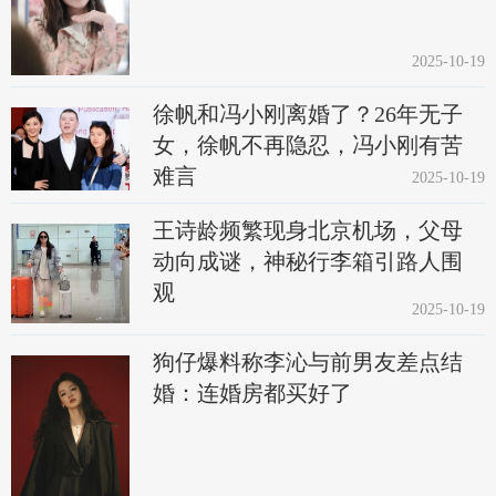
2025-10-19
徐帆和冯小刚离婚了？26年无子
女，徐帆不再隐忍，冯小刚有苦
难言
2025-10-19
王诗龄频繁现身北京机场，父母
动向成谜，神秘行李箱引路人围
观
2025-10-19
狗仔爆料称李沁与前男友差点结
婚：连婚房都买好了