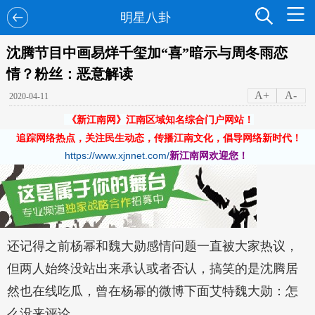
明星八卦
沈腾节目中画易烊千玺加“喜”暗示与周冬雨恋
情？粉丝：恶意解读
A+
A-
2020-04-11
《新江南网》江南区域知名综合门户网站！
追踪网络热点，关注民生动态，传播江南文化，倡导网络新时代！
https://www.xjnnet.com/
新江南网欢迎您！
还记得之前杨幂和魏大勋感情问题一直被大家热议，
但两人始终没站出来承认或者否认，搞笑的是沈腾居
然也在线吃瓜，曾在杨幂的微博下面艾特魏大勋：怎
么没来评论。