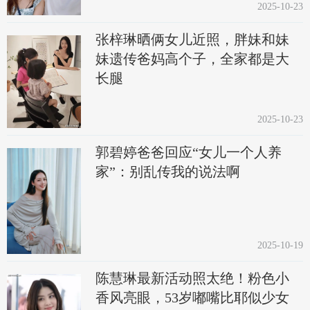
2025-10-23
张梓琳晒俩女儿近照，胖妹和妹
妹遗传爸妈高个子，全家都是大
长腿
2025-10-23
郭碧婷爸爸回应“女儿一个人养
家”：别乱传我的说法啊
2025-10-19
陈慧琳最新活动照太绝！粉色小
香风亮眼，53岁嘟嘴比耶似少女