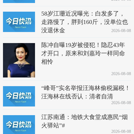
58岁江珊近况曝光：白发多了，
走路慢了，胖到160斤，没单位也
没退休金
2026-08-08
陈冲自曝19岁被侵犯！隐忍43年
才开口，原来和刘嘉玲一样同命
相怜
2026-08-08
“峰哥”实名举报汪海林偷税漏税！
汪海林在线否认：清者自清
2026-08-08
江苏南通：地铁大食堂成惠民“烟
火驿站”#
2026-08-08