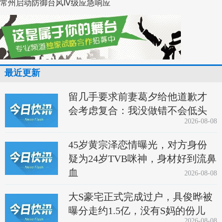
常州启动防御台风Ⅳ级应急响应
最近更新
留几手要求前妻葛夕给他道歉才
会考虑复合：我没做错不会低头
2026-08-08
45岁黄宗泽恋情曝光，对方身份
疑为24岁TVB咪神，身材好到流鼻
血
2026-08-08
大S豪宅正式完成过户，具俊晔被
曝分走约1.5亿，没有S妈的份儿
2026-08-08