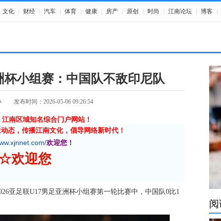
文化
|
财经
|
汽车
|
体育
|
健康
|
房产
|
原创
|
时尚
|
江南论坛
|
博客
|
亚洲杯小组赛：中国队不敌印尼队
小
发布时间：2026-05-06 09:26:54
》江南区域知名综合门户网站！
生动态，传播江南文化，倡导网络新时代！
www.xjnnet.com/
欢迎您！
新江南网 ☆欢迎您
026亚足联U17男足亚洲杯小组赛第一轮比赛中，中国队0比1
阅