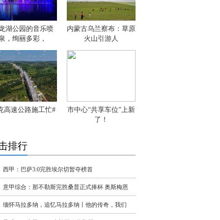
龙湖公园的音乐喷
内蒙古乌兰察布：草原
泉，绚丽多彩，
火山引游人
克高速公路施工忙#
市中心“共享车位”上新
了！
击排行
西甲：巴萨3:0完胜埃尔切暂夺榜首
意甲综合：那不勒斯完胜桑普正式捧杯 奥斯梅恩
缅怀马拉多纳，追忆马拉多纳丨他的传奇，我们