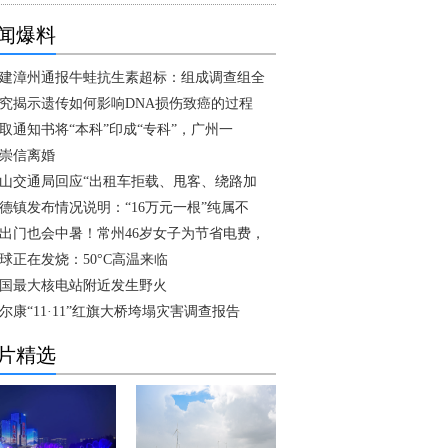
闻爆料
建漳州通报牛蛙抗生素超标：组成调查组全
究揭示遗传如何影响DNA损伤致癌的过程
取通知书将“本科”印成“专科”，广州一
崇信离婚
山交通局回应“出租车拒载、甩客、绕路加
德镇发布情况说明：“16万元一根”纯属不
出门也会中暑！常州46岁女子为节省电费，
球正在发烧：50°C高温来临
国最大核电站附近发生野火
尔康“11·11”红旗大桥垮塌灾害调查报告
片精选