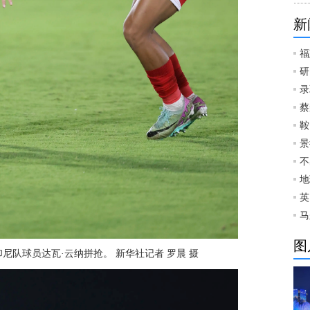
新
福
研
录
蔡
鞍
景
不
地
英
马
图
尼队球员达瓦·云纳拼抢。 新华社记者 罗晨 摄