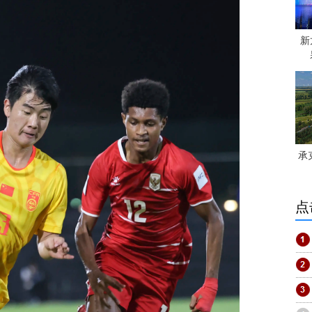
新
承
点