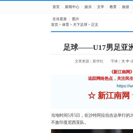
首页
|
新闻中心
|
娱乐
|
文学
|
教育
|
旅游
|
生肖星座
|
图片
首页
>
体育
>
天下足球
> 正文
足球——U17男足
文章来源：新华社
字体：
大
中
《新江南网
追踪网络热点，关注民
https://
☆ 
当地时间5月5日，在沙特阿拉伯吉达举行的2
不敌印度尼西亚队。