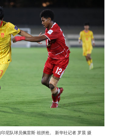
印尼队球员佩雷斯·祖拼抢。 新华社记者 罗晨 摄