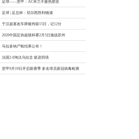
足球——意甲：AC米兰不敌热那亚
足球 | 足总杯：切尔西胜利物浦
于汉超篡改车牌被拘留15日，记12分
2020中国足协超级杯赛2月5日激战苏州
马拉多纳尸检结果公布！
法国2-0淘汰乌拉圭 挺进四强
意甲9月19日开启新赛季 多名球员新冠病毒检测