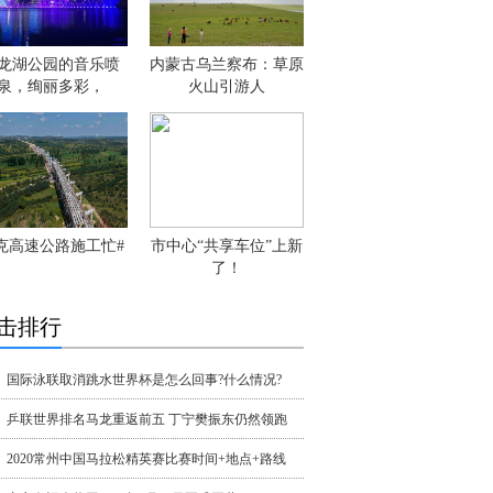
龙湖公园的音乐喷
内蒙古乌兰察布：草原
泉，绚丽多彩，
火山引游人
克高速公路施工忙#
市中心“共享车位”上新
了！
击排行
国际泳联取消跳水世界杯是怎么回事?什么情况?
乒联世界排名马龙重返前五 丁宁樊振东仍然领跑
2020常州中国马拉松精英赛比赛时间+地点+路线