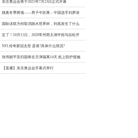
东京奥运会将于2021年7月23日正式开幕
残奥冬季两项——男子中距离：中国选手刘梦涛
国际泳联为何取消跳水世界杯，到底发生了什么
定了！10月11日，2020常州西太湖半程马拉松开
NFL传奇新冠去世 是谁?具体什么情况?
张伟丽平安归国将在天津隔离14天 机上防护措施
【直播】东京奥运会开幕式举行