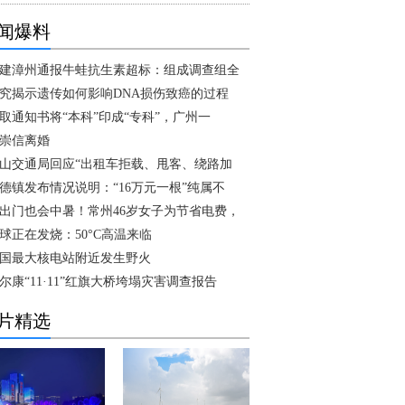
闻爆料
建漳州通报牛蛙抗生素超标：组成调查组全
究揭示遗传如何影响DNA损伤致癌的过程
取通知书将“本科”印成“专科”，广州一
崇信离婚
山交通局回应“出租车拒载、甩客、绕路加
德镇发布情况说明：“16万元一根”纯属不
出门也会中暑！常州46岁女子为节省电费，
球正在发烧：50°C高温来临
国最大核电站附近发生野火
尔康“11·11”红旗大桥垮塌灾害调查报告
片精选