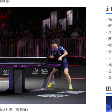
曾慧摄）
新
福
研
录
蔡
鞍
景
不
地
英
马
图
 新华社发（曾慧摄）