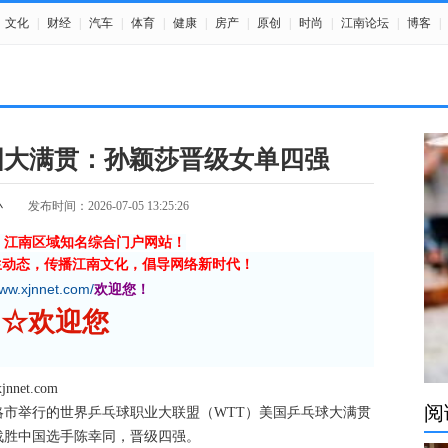
文化
|
财经
|
汽车
|
体育
|
健康
|
房产
|
原创
|
时尚
|
江南论坛
|
博客
|
国大满贯：孙颖莎晋级女单四强
小
发布时间：2026-07-05 13:25:26
》江南区域知名综合门户网站！
生动态，传播江南文化，倡导网络新时代！
www.xjnnet.com/
欢迎您！
南网 ☆欢迎您
et.com
阅
略市举行的世界乒乓球职业大联盟（WTT）美国乒乓球大满贯
战胜中国选手陈幸同，晋级四强。