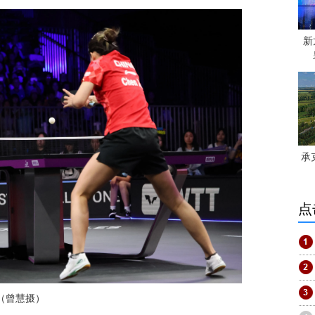
新
承
点
（曾慧摄）