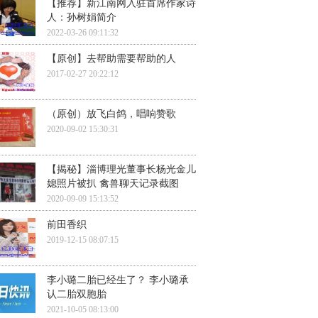
【推荐】新江南网入驻首席作家诗
人：孙树娟简介
2022-03-26 09:11:32
【原创】去帮助需要帮助的人
2017-02-27 20:22:12
（原创）放飞白鸽，唱响赞歌
2020-09-02 15:30:31
【揭秘】淄博理光董事长杨光金儿
媳照片被扒 禽兽聊天记录截图
2020-09-09 15:13:52
前田香织
2019-12-15 08:07:15
李小璐二胎已经生了？ 李小璐承
认二胎双胞胎
2021-10-05 08:13:00