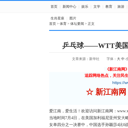
首页
|
新闻中心
|
娱乐
|
文学
|
教育
|
旅游
|
生肖星座
|
图片
首页
>
体育
>
体坛要闻
> 正文
乒乓球——WTT美
文章来源：新华社
字体：
大
中
《新江南网
追踪网络热点，关注民
https://
☆ 新江
爱江南，爱生活！欢迎访问新江南网：www.xjnn
当地时间7月4日，在美国加利福尼亚州安大
女单四分之一决赛中，中国选手孙颖莎4比0