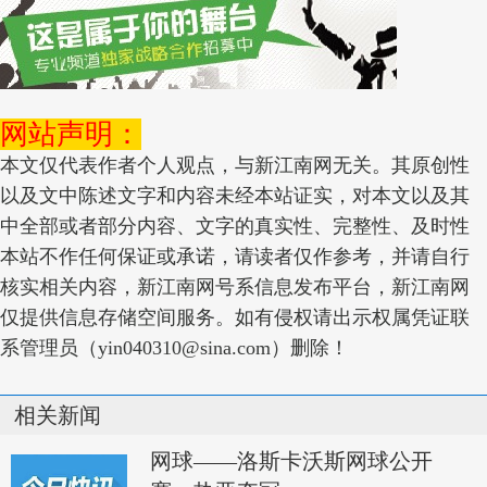
网站声明：
本文仅代表作者个人观点，与新江南网无关。其原创性
以及文中陈述文字和内容未经本站证实，对本文以及其
中全部或者部分内容、文字的真实性、完整性、及时性
本站不作任何保证或承诺，请读者仅作参考，并请自行
核实相关内容，新江南网号系信息发布平台，新江南网
仅提供信息存储空间服务。如有侵权请出示权属凭证联
系管理员（yin040310@sina.com）删除！
相关新闻
网球——洛斯卡沃斯网球公开