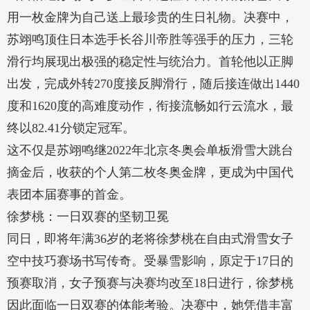
用一枚金牌为自己送上最珍贵的生日礼物。决赛中，
苏翊鸣顶住日本选手长谷川帝胜等强手的压力，三轮
滑行均展现出极强的稳定性与统治力。首轮他以正脚
出发，完成外转270度接反脚滑行，随后接连做出1440
度和1620度的高难度动作，衔接流畅如行云流水，最
终以82.41分锁定冠军。
这不仅是苏翊鸣继2022年北京冬奥会单板滑雪大跳台
摘金后，收获的个人第二枚冬奥金牌，更成为中国代
表团本届赛事的首金。
徐梦桃：一日双赛的坚韧卫冕
同日，即将年满36岁的老将徐梦桃在自由式滑雪女子
空中技巧赛场书写传奇。受暴雪影响，原定于17日的
预赛取消，女子预赛与决赛均改至18日进行，徐梦桃
因此面临一日双赛的体能考验。决赛中，她凭借丰富