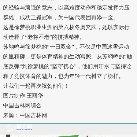
的经验与顽强的意志，以高难度动作和稳定发挥力压
群雄，成功卫冕冠军，为中国代表团再添一金。
这是徐梦桃职业生涯的第六枚冬奥奖牌，她以实际行
动诠释了“老将不老”的拼搏精神。
苏翊鸣与徐梦桃的“一日双金”，不仅是中国冰雪运动
的里程碑，更是体育精神的生动写照。从苏翊鸣的“触
底反弹”到徐梦桃的“坚守初心”，他们用汗水与坚持诠
释了竞技体育的魅力，也为年轻一代树立了榜样。
让我们一起再次祝贺他们！
图片制作 王丽华
中国吉林网综合
来源：中国吉林网