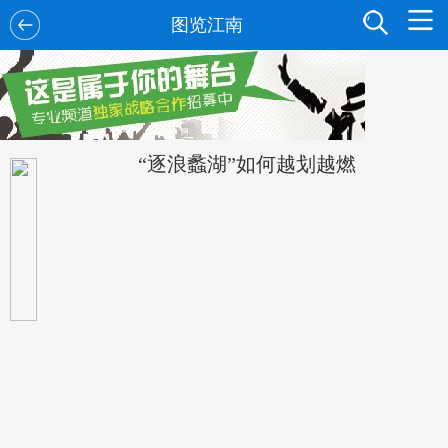
图览江南
“逐浪蠡湖”如何越划越燃