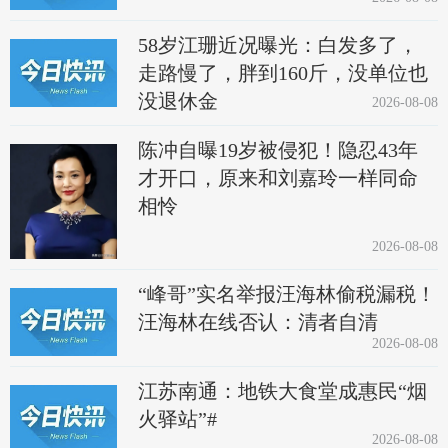
58岁江珊近况曝光：白发多了，
走路慢了，胖到160斤，没单位也
没退休金
2026-08-08
陈冲自曝19岁被侵犯！隐忍43年
才开口，原来和刘嘉玲一样同命
相怜
2026-08-08
“峰哥”实名举报汪海林偷税漏税！
汪海林在线否认：清者自清
2026-08-08
江苏南通：地铁大食堂成惠民“烟
火驿站”#
2026-08-08