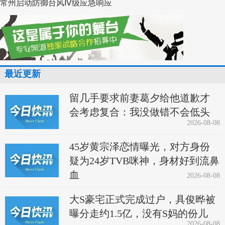
常州启动防御台风Ⅳ级应急响应
最近更新
留几手要求前妻葛夕给他道歉才
会考虑复合：我没做错不会低头
2026-08-08
45岁黄宗泽恋情曝光，对方身份
疑为24岁TVB咪神，身材好到流鼻
血
2026-08-08
大S豪宅正式完成过户，具俊晔被
曝分走约1.5亿，没有S妈的份儿
2026-08-08