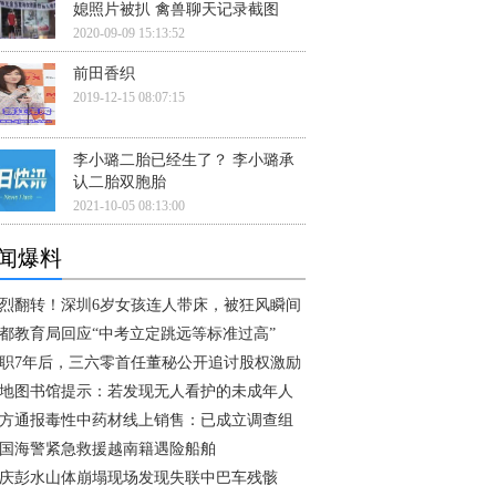
媳照片被扒 禽兽聊天记录截图
2020-09-09 15:13:52
前田香织
2019-12-15 08:07:15
李小璐二胎已经生了？ 李小璐承
认二胎双胞胎
2021-10-05 08:13:00
闻爆料
烈翻转！深圳6岁女孩连人带床，被狂风瞬间
都教育局回应“中考立定跳远等标准过高”
职7年后，三六零首任董秘公开追讨股权激励
地图书馆提示：若发现无人看护的未成年人
方通报毒性中药材线上销售：已成立调查组
国海警紧急救援越南籍遇险船舶
庆彭水山体崩塌现场发现失联中巴车残骸