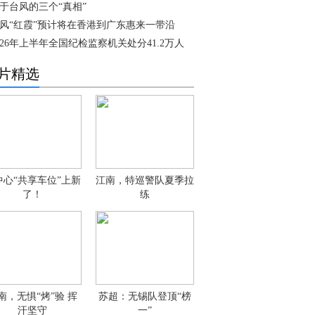
于台风的三个“真相”
风“红霞”预计将在香港到广东惠来一带沿
026年上半年全国纪检监察机关处分41.2万人
片精选
中心“共享车位”上新
江南，特巡警队夏季拉
了！
练
南，无惧“烤”验 挥
苏超：无锡队登顶“榜
汗坚守
一”