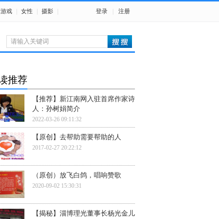
游戏
|
女性
|
摄影
|
登录
|
注册
读推荐
【推荐】新江南网入驻首席作家诗
人：孙树娟简介
2022-03-26 09:11:32
【原创】去帮助需要帮助的人
2017-02-27 20:22:12
（原创）放飞白鸽，唱响赞歌
2020-09-02 15:30:31
【揭秘】淄博理光董事长杨光金儿