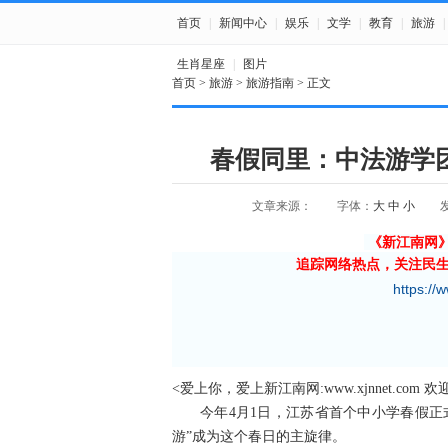
首页
|
新闻中心
|
娱乐
|
文学
|
教育
|
旅游
|
生肖星座
|
图片
首页
>
旅游
>
旅游指南
> 正文
春假同里：中法游学
文章来源：
字体：
大
中
小
发
《新江南网
追踪网络热点，关注民
https://
<爱上你，爱上新江南网:www.xjnnet.com 
今年4月1日，江苏省首个中小学春假正
游”成为这个春日的主旋律。