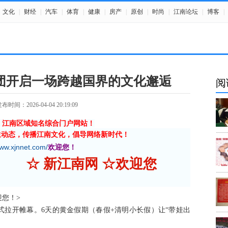
文化
|
财经
|
汽车
|
体育
|
健康
|
房产
|
原创
|
时尚
|
江南论坛
|
博客
|
团开启一场跨越国界的文化邂逅
阅
布时间：2026-04-04 20:19:09
》江南区域知名综合门户网站！
生动态，传播江南文化，倡导网络新时代！
www.xjnnet.com/
欢迎您！
☆ 新江南网 ☆欢迎您
欢迎您！>
式拉开帷幕。6天的黄金假期（春假+清明小长假）让“带娃出