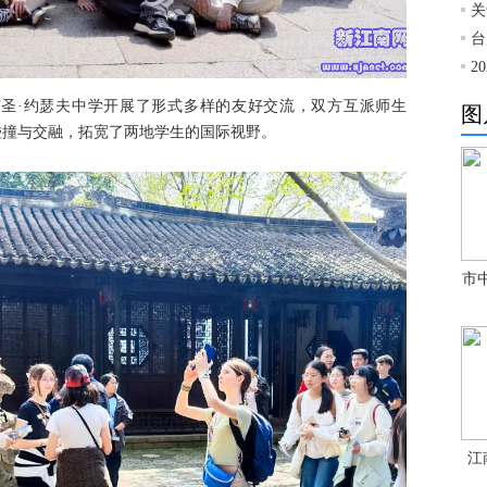
关
台
2
学与圣·约瑟夫中学开展了形式多样的友好交流，双方互派师生
图
碰撞与交融，拓宽了两地学生的国际视野。
市
江