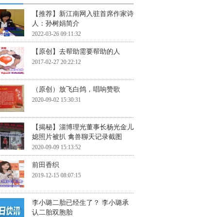
【推荐】新江南网入驻首席作家诗
人：孙树娟简介
2022-03-26 09:11:32
【原创】去帮助需要帮助的人
2017-02-27 20:22:12
（原创）放飞白鸽，唱响赞歌
2020-09-02 15:30:31
【揭秘】淄博理光董事长杨光金儿
媳照片被扒 禽兽聊天记录截图
2020-09-09 15:13:52
前田香织
2019-12-15 08:07:15
李小璐二胎已经生了？ 李小璐承
认二胎双胞胎