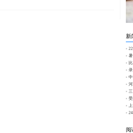
新
2
暑
比
录
中
河
三
受
上
2
阅