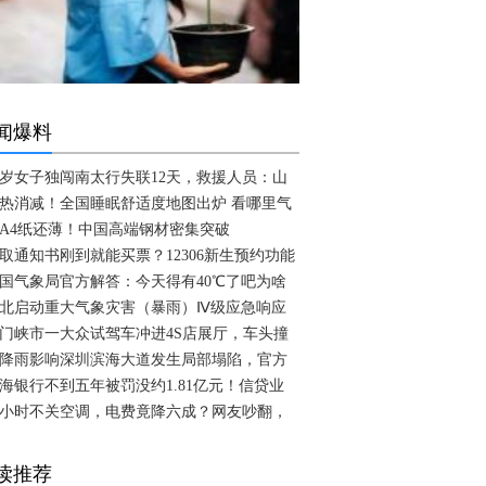
闻爆料
2岁女子独闯南太行失联12天，救援人员：山
热消减！全国睡眠舒适度地图出炉 看哪里气
A4纸还薄！中国高端钢材密集突破
取通知书刚到就能买票？12306新生预约功能
国气象局官方解答：今天得有40℃了吧为啥
北启动重大气象灾害（暴雨）Ⅳ级应急响应
门峡市一大众试驾车冲进4S店展厅，车头撞
降雨影响深圳滨海大道发生局部塌陷，官方
海银行不到五年被罚没约1.81亿元！信贷业
4小时不关空调，电费竟降六成？网友吵翻，
读推荐