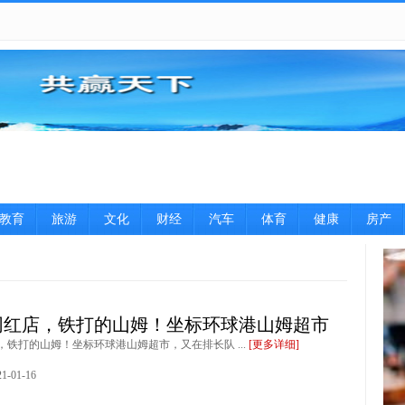
教育
旅游
文化
财经
汽车
体育
健康
房产
图片
网红店，铁打的山姆！坐标环球港山姆超市
，铁打的山姆！坐标环球港山姆超市，又在排长队 ...
[更多详细]
-01-16