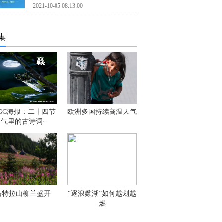
2021-10-05 08:13:00
集
IGC海报：二十四节
欧洲多国持续高温天气
气里的古诗词·
塔特拉山柳兰盛开
“逐浪蠡湖”如何越划越
燃