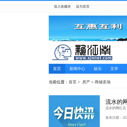
加入收藏夹
设为首页
首页
新闻中心
娱乐
文学
游戏
女性
摄影
生肖星座
当前位置：
首页
>
房产
>
商铺卖场
流水的
流水的网红店
发布日期：2021