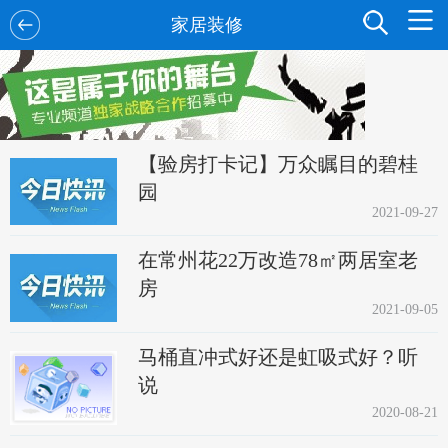
家居装修
【验房打卡记】万众瞩目的碧桂
园
2021-09-27
在常州花22万改造78㎡两居室老
房
2021-09-05
马桶直冲式好还是虹吸式好？听
说
2020-08-21