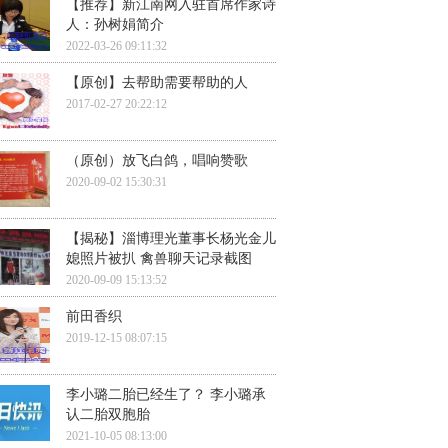
【推荐】新江南网入驻首席作家诗
人：孙树娟简介
2022-03-26 09:11:32
【原创】去帮助需要帮助的人
2017-02-27 20:22:12
（原创）放飞白鸽，唱响赞歌
2020-09-02 15:30:31
【揭秘】淄博理光董事长杨光金儿
媳照片被扒 禽兽聊天记录截图
2020-09-09 15:13:52
前田香织
2019-12-15 08:07:15
李小璐二胎已经生了？ 李小璐承
认二胎双胞胎
2021-10-05 08:13:00