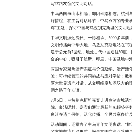
写丝路友谊的文明对话。
中乌两国虽山水相隔，却因丝路相连。杭州
好情谊。在主旨对话环节，中乌双方的专业
辉”主题，探讨中国与乌兹别克斯坦的文明起
中华文明源远流长、一脉相承。5000多年
文明传播向中华大地。乌兹别克斯坦站在“东
建于公元前7世纪，地处古代中国通往印度
合的中心，吸引了波斯、印度、中国及地中
两国专家聚焦遗产实证与价值延续、遗产活
验；可持续管理的共同挑战与应对举措；数
两大世界遗产对话，从文明维度加深双方的
绸之路千年友谊。
7月5日，乌兹别克斯坦嘉宾走进良渚古城遗
院、良渚暖村。嘉宾们通过最新的AI眼镜等
良渚在遗产保护、活化传播、全民共享多维
活动期间，还举办了中乌青年文明夜话、“撒
罕古城交流互鉴形式，探寻文明交流互鉴的