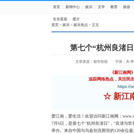
首页
|
新闻中心
|
娱乐
|
文学
|
教育
|
旅游
|
生肖星座
|
图片
首页
>
娱乐
>
娱乐热点
> 正文
第七个“杭州良渚
文章来源：都市快报
字体：
大
中
《新江南网
追踪网络热点，关注民
https://
☆ 新
爱江南，爱生活！欢迎访问新江南网：www.xjnn
7月6日，是第七个“杭州良渚日”，“良渚与
举办。来自中国与乌兹别克斯坦的120余位