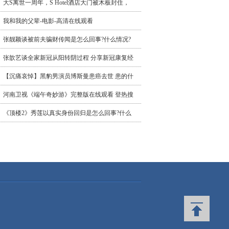
大S离世一周年，S Hotel酒店大门被木板封住，
我和我的父辈-电影-高清在线观看
张靓颖谈被前夫骗财传闻是怎么回事?什么情况?
张歆艺谈全家新冠从阳转阴过程 分享新冠康复经
【沉痛哀悼】黑豹男演员博斯曼患癌去世 患的什
河南卫视《端午奇妙游》完整版在线观看 登热搜
《顶楼2》秀莲以真实身份回归是怎么回事?什么