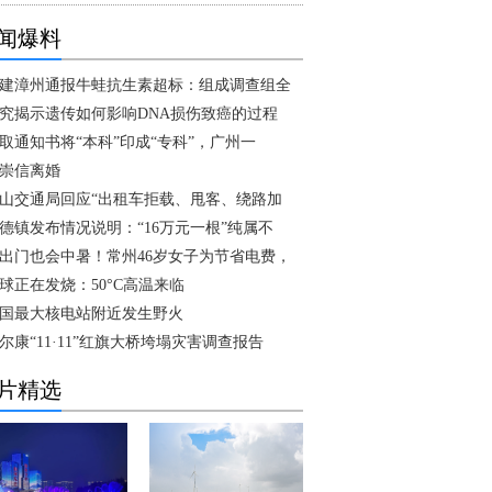
闻爆料
建漳州通报牛蛙抗生素超标：组成调查组全
究揭示遗传如何影响DNA损伤致癌的过程
取通知书将“本科”印成“专科”，广州一
崇信离婚
山交通局回应“出租车拒载、甩客、绕路加
德镇发布情况说明：“16万元一根”纯属不
出门也会中暑！常州46岁女子为节省电费，
球正在发烧：50°C高温来临
国最大核电站附近发生野火
尔康“11·11”红旗大桥垮塌灾害调查报告
片精选