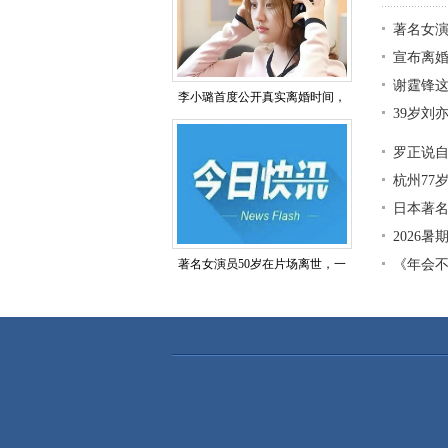
著名女演
宣布离婚
谢霆锋
李小璐首度公开真实离婚时间，
39岁刘
罗正说
杭州77
日本著
2026
著名女演员50岁在片场离世，一
《年会不