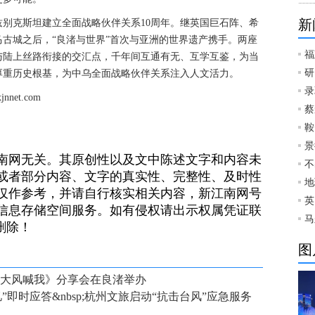
新
兹别克斯坦建立全面战略伙伴关系10周年。继英国巨石阵、希
古城之后，“良渚与世界”首次与亚洲的世界遗产携手。两座
福
与陆上丝路衔接的交汇点，千年间互通有无、互学互鉴，为当
研
厚重历史根基，为中乌全面战略伙伴关系注入人文活力。
录
et.com
蔡
鞍
景
南网无关。其原创性以及文中陈述文字和内容未
不
或者部分内容、文字的真实性、完整性、及时性
地
仅作参考，并请自行核实相关内容，新江南网号
英
信息存储空间服务。如有侵权请出示权属凭证联
马
）删除！
图
《大风喊我》分享会在良渚举办
即时应答&nbsp;杭州文旅启动“抗击台风”应急服务