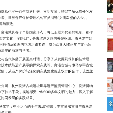
与撒马尔罕千百年商旅往来、文明互通，铸就了源远流长的友
学者、世界遗产保护管理机构官员围绕“文明双璧的古今共
源与演进。
前，良渚就具备了早期国家形态，将以玉器为代表的礼制、稻作
西方文化十字路口”，是古丝绸之路的关键枢纽。撒马尔罕始
、阿拉伯及欧洲的丝绸之路要道，成为欧亚大陆商贸与文化融
海沿岸的商旅与学者。
化与当代传播开展圆桌对话，分享了从发掘到保护的技术经
智技术赋能遗产展示的探索实践等。良渚古城与撒马尔罕古城
理解，从遗产保护与活化的实践角度促进双方的合作，巩固丝
址公园、杭州良渚古城遗址世界遗产监测管理中心、良渚博物
数字技术手段，实地感受中华5000多年文明的魅力，深入了解
度协同发展的实践成果。
马尔罕：中亚之心的千年古城”特展，丰富良渚古城与撒马尔
更多可能。