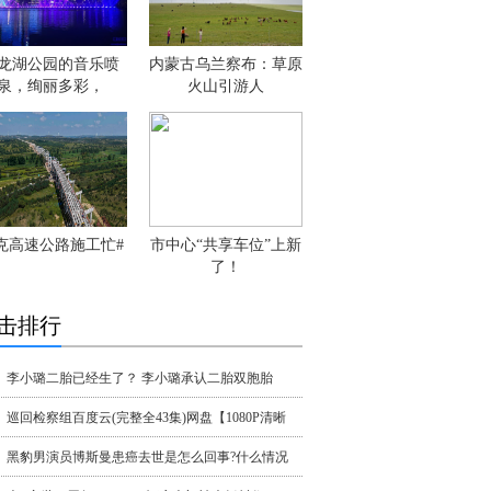
龙湖公园的音乐喷
内蒙古乌兰察布：草原
泉，绚丽多彩，
火山引游人
克高速公路施工忙#
市中心“共享车位”上新
了！
击排行
李小璐二胎已经生了？ 李小璐承认二胎双胞胎
巡回检察组百度云(完整全43集)网盘【1080P清晰
黑豹男演员博斯曼患癌去世是怎么回事?什么情况