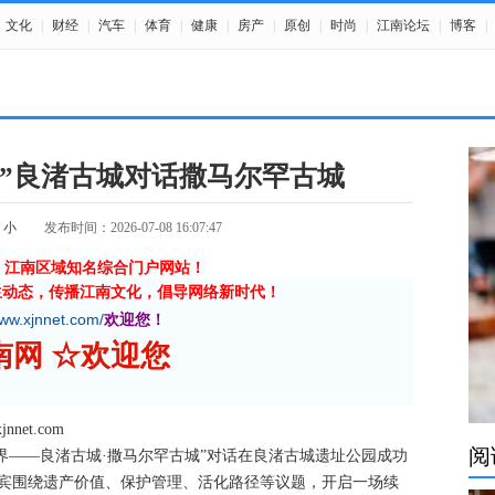
文化
|
财经
|
汽车
|
体育
|
健康
|
房产
|
原创
|
时尚
|
江南论坛
|
博客
|
日”良渚古城对话撒马尔罕古城
小
发布时间：2026-07-08 16:07:47
》江南区域知名综合门户网站！
生动态，传播江南文化，倡导网络新时代！
www.xjnnet.com/
欢迎您！
江南网 ☆欢迎您
et.com
阅
世界——良渚古城·撒马尔罕古城”对话在良渚古城遗址公园成功
嘉宾围绕遗产价值、保护管理、活化路径等议题，开启一场续