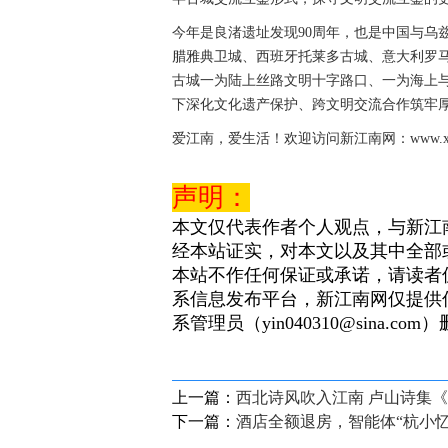
今年是良渚遗址发现90周年，也是中国与乌
腊雅典卫城、西班牙托莱多古城、意大利罗马
古城一为陆上丝路文明十字路口、一为海上
下深化文化遗产保护、跨文明交流合作筑牢
爱江南，爱生活！欢迎访问新江南网：www.xjnn
声明：
本文仅代表作者个人观点，与新江
经本站证实，对本文以及其中全部
本站不作任何保证或承诺，请读者
系信息发布平台，新江南网仅提供
系管理员（yin040310@sina.com
上一篇：
西北诗风吹入江南 卢山诗集
下一篇：
酒店全额退房，智能体“杭小忆”