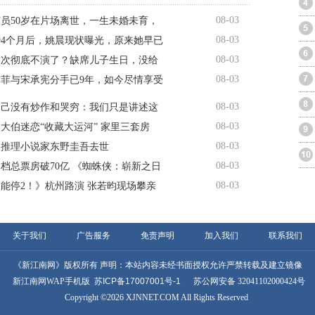
08-03
员50岁在片场离世，一生未婚未育，
08-03
4个月后，姚晨现状曝光，原来她早已
08-03
这次彻底不演了？缺席儿子生日，没给
08-03
亦菲与宋承宪分手已9年，如今尽情享受
08-03
自己没有炒作和哭穷：我们只是讲述这
08-03
岁大伯迷恋“收藏大运河” 家里三套房
08-03
名推理小说家东野圭吾去世
08-03
暑期档总票房破70亿 《蜘蛛侠：崭新之日
08-03
能停2！》杭州路演 张若昀现场攀亲
关于我们
广告服务
免责声明
加入我们
联系我们
《新江南网》版权所有 声明：本站内容未经书面授权允许严禁转载及建立镜像
新江南网WAP手机版
苏ICP备17007001号-1
苏公网安备 32041102000424号
Copyright ©2026 XJNNET.COM All Rights Reserved