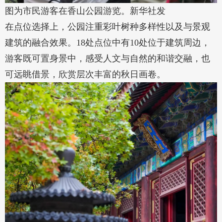
图为市民游客在香山公园游览。新华社发
在点位选择上，公园注重彩叶树种多样性以及与景观
建筑的融合效果。18处点位中有10处位于建筑周边，
游客既可置身景中，感受人文与自然的和谐交融，也
可远眺借景，欣赏层次丰富的秋日画卷。