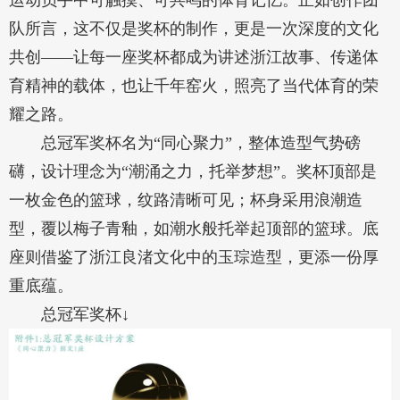
运动员手中可触摸、可共鸣的体育记忆。正如创作团
队所言，这不仅是奖杯的制作，更是一次深度的文化
共创——让每一座奖杯都成为讲述浙江故事、传递体
育精神的载体，也让千年窑火，照亮了当代体育的荣
耀之路。
总冠军奖杯名为“同心聚力”，整体造型气势磅
礴，设计理念为“潮涌之力，托举梦想”。奖杯顶部是
一枚金色的篮球，纹路清晰可见；杯身采用浪潮造
型，覆以梅子青釉，如潮水般托举起顶部的篮球。底
座则借鉴了浙江良渚文化中的玉琮造型，更添一份厚
重底蕴。
总冠军奖杯↓