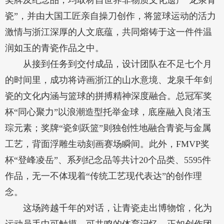
奖牌及纪念品，均取材自世界非物质文化遗产“龙泉青
瓷”，并由大国工匠亲自操刀创作，将篮球运动的活力
激情与浙江深厚的人文底蕴，共同熔铸于这一件件温
润如玉的青瓷作品之中。
从接到任务到交付成品，设计团队在不足七个月
的时间里，成功将诗画浙江的山水意境、龙泉千年剑
瓷的文化内涵与篮球的拼搏精神深度融合。总冠军奖
杯“同心聚力”以浪潮造型托举金球，底座融入良渚玉
琮元素；奖牌“瓷剑跃篮”则独创性地融合青瓷与金属
工艺，背面浮雕生动刻画赛场瞬间。此外，FMVP奖
杯“登峰凌岳”、系列纪念品等共计20个品类、5595件
作品，无一不体现着“传统工艺现代表达”的创作理
念。
这场跨越千年的对话，让青瓷走出博物馆，化为