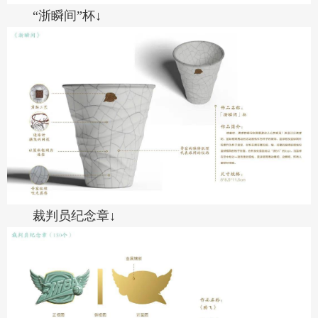
“浙瞬间”杯↓
裁判员纪念章↓