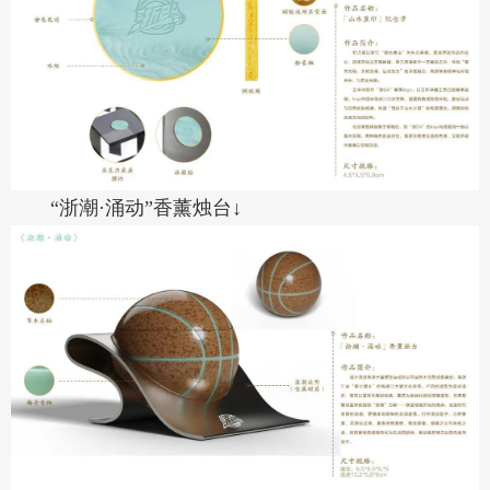
“浙潮·涌动”香薰烛台↓