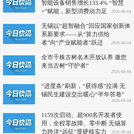
智能设备销售增长133.4% “智慧
+”赋能，新型消费动力足
2026-08-04
无锡以“超智融合”回应国家创新体
系新要求——从“算力供给
者”向“产业赋能者”跃迁
2026-08-04
全市千株古树名木开放认养 邀您
来当古树“守护者”
2026-08-04
“进度条”刷新，“获得感”拉满 无
锡民生建设交出暖心“半年答卷”
2026-08-04
1159次启动、超900名开发者使
用，全程零故障、零中断 无锡算
力跨洋“远征”显硬核实力
2026-08-04