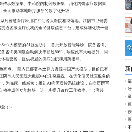
老中医传承数据集、中药院内制剂数据集、消化内镜诊疗数据集、
集，全面推动本地医疗服务的数字化升级。
一系列智慧医疗应用在江阴各大医院相继落地。江阴市卫健委
起贯通各级医疗机构的全民健康信息平台，建成标准化统一健
Seek大模型的AI就医助手，首批开放智能导诊、院务咨询、
务咨询类问题自助解决率超过80%，响应效率大幅提升。同
化体检套餐，提供权威的疾病知识和用药指导。
新
色亮点。“院内已部署本土算力资源与国产大模型，目前已有
”江阴市人民医院大数据中心朱晓强说，在优化便民就医服务的
福
作，为临床一线减负；推进AI病历质控系统建设，在病历撰写
研
自动生成等功能模块，进一步提升诊疗工作效率。”（唐芸
录
蔡
欢迎您！>
鞍
景
不