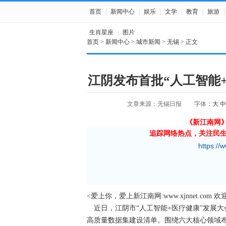
首页
|
新闻中心
|
娱乐
|
文学
|
教育
|
旅游
|
生肖星座
|
图片
首页
>
新闻中心
>
城市新闻
>
无锡
> 正文
江阴发布首批“人工智能
文章来源：无锡日报
字体：
大
中
《新江南网
追踪网络热点，关注民
https://
<爱上你，爱上新江南网:www.xjnnet.com 
近日，江阴市“人工智能+医疗健康”发展大
高质量数据集建设清单。围绕六大核心领域布