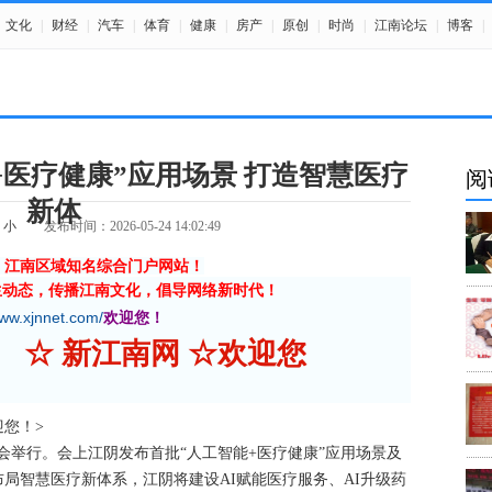
文化
|
财经
|
汽车
|
体育
|
健康
|
房产
|
原创
|
时尚
|
江南论坛
|
博客
|
+医疗健康”应用场景 打造智慧医疗
阅
新体
小
发布时间：2026-05-24 14:02:49
》江南区域知名综合门户网站！
生动态，传播江南文化，倡导网络新时代！
www.xjnnet.com/
欢迎您！
☆ 新江南网 ☆欢迎您
欢迎您！>
会举行。会上江阴发布首批“人工智能+医疗健康”应用场景及
局智慧医疗新体系，江阴将建设AI赋能医疗服务、AI升级药