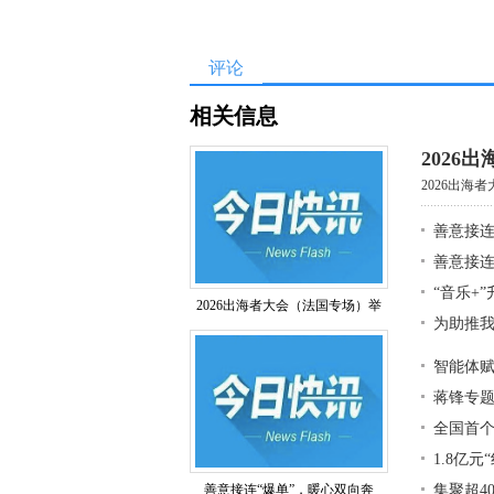
评论
相关信息
2026
2026出海
善意接连
善意接连
“音乐+
2026出海者大会（法国专场）举
为助推我
智能体赋
蒋锋专
全国首个
1.8亿元
善意接连“爆单”，暖心双向奔
集聚超4