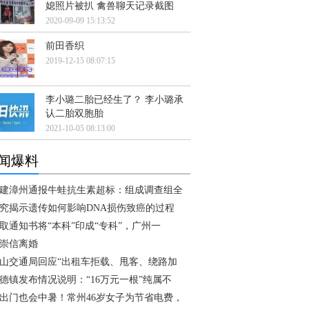
媳照片被扒 禽兽聊天记录截图
2020-09-09 15:13:52
前田香织
2019-12-15 08:07:15
李小璐二胎已经生了？ 李小璐承
认二胎双胞胎
2021-10-05 08:13:00
闻爆料
建漳州通报牛蛙抗生素超标：组成调查组全
究揭示遗传如何影响DNA损伤致癌的过程
取通知书将“本科”印成“专科”，广州一
崇信离婚
山交通局回应“出租车拒载、甩客、绕路加
德镇发布情况说明：“16万元一根”纯属不
出门也会中暑！常州46岁女子为节省电费，