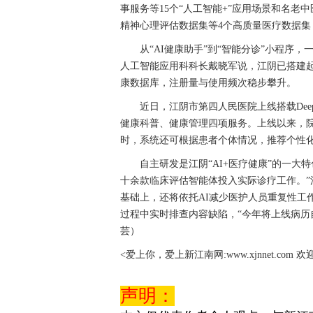
事服务等15个“人工智能+”应用场景和名
精神心理评估数据集等4个高质量医疗数据
从“AI健康助手”到“智能分诊”小程序，
人工智能应用科科长戴晓军说，江阴已搭建
康数据库，注册量与使用频次稳步攀升。
近日，江阴市第四人民医院上线搭载Deep
健康科普、健康管理四项服务。上线以来，院
时，系统还可根据患者个体情况，推荐个性
自主研发是江阴“AI+医疗健康”的一大特
十余款临床评估智能体投入实际诊疗工作。
基础上，还将依托AI减少医护人员重复性工
过程中实时排查内容缺陷，“今年将上线病历
芸）
<爱上你，爱上新江南网:www.xjnnet.com 
声明：