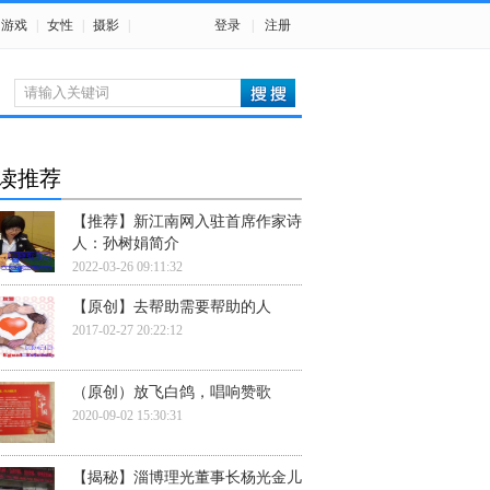
游戏
|
女性
|
摄影
|
登录
|
注册
读推荐
【推荐】新江南网入驻首席作家诗
人：孙树娟简介
2022-03-26 09:11:32
【原创】去帮助需要帮助的人
2017-02-27 20:22:12
（原创）放飞白鸽，唱响赞歌
2020-09-02 15:30:31
【揭秘】淄博理光董事长杨光金儿