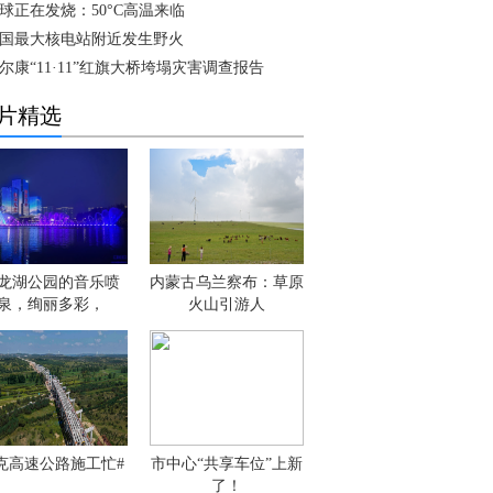
球正在发烧：50°C高温来临
国最大核电站附近发生野火
尔康“11·11”红旗大桥垮塌灾害调查报告
片精选
龙湖公园的音乐喷
内蒙古乌兰察布：草原
泉，绚丽多彩，
火山引游人
克高速公路施工忙#
市中心“共享车位”上新
了！