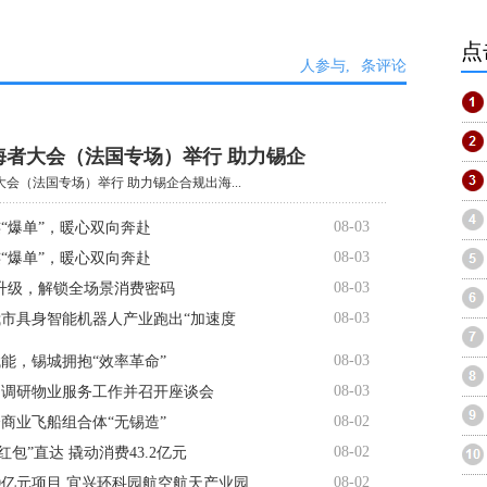
点
人参与,
条评论
出海者大会（法国专场）举行 助力锡企
者大会（法国专场）举行 助力锡企合规出海...
08-03
“爆单”，暖心双向奔赴
08-03
“爆单”，暖心双向奔赴
08-03
”升级，解锁全场景消费密码
08-03
市具身智能机器人产业跑出“加速度
08-03
能，锡城拥抱“效率革命”
08-03
题调研物业服务工作并召开座谈会
08-02
商业飞船组合体“无锡造”
08-02
“红包”直达 撬动消费43.2亿元
08-02
0亿元项目 宜兴环科园航空航天产业园