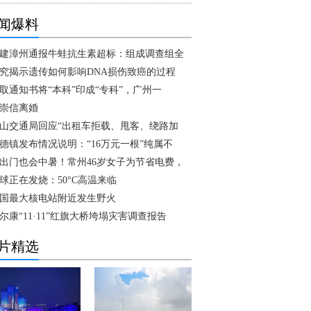
闻爆料
建漳州通报牛蛙抗生素超标：组成调查组全
究揭示遗传如何影响DNA损伤致癌的过程
取通知书将“本科”印成“专科”，广州一
崇信离婚
山交通局回应“出租车拒载、甩客、绕路加
德镇发布情况说明：“16万元一根”纯属不
出门也会中暑！常州46岁女子为节省电费，
球正在发烧：50°C高温来临
国最大核电站附近发生野火
尔康“11·11”红旗大桥垮塌灾害调查报告
片精选