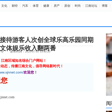
文化
|
财经
|
汽车
|
体育
|
健康
|
房产
|
原创
|
时尚
|
江南论坛
|
博客
|
接待游客人次创全球乐高乐园同期
文体娱乐收入翻两番
小
发布时间：2026-07-05 13:40:20
》江南区域知名综合门户网站！
生动态，传播江南文化，倡导网络新时代！
www.xjnnet.com/
欢迎您！
您
et.com
阅