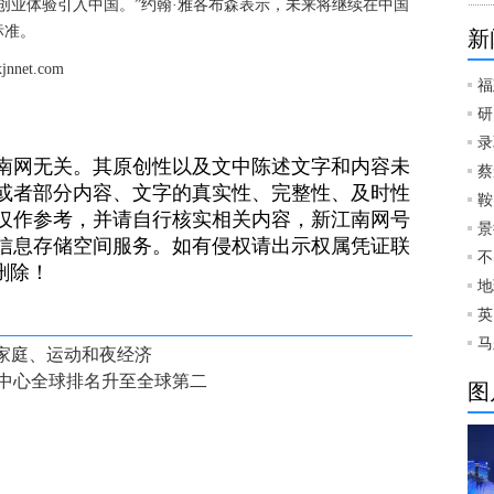
创业体验引入中国。”约翰·雅各布森表示，未来将继续在中国
标准。
新
et.com
福
研
录
南网无关。其原创性以及文中陈述文字和内容未
蔡
或者部分内容、文字的真实性、完整性、及时性
鞍
仅作参考，并请自行核实相关内容，新江南网号
景
信息存储空间服务。如有侵权请出示权属凭证联
不
）删除！
地
英
马
焦家庭、运动和夜经济
中心全球排名升至全球第二
图