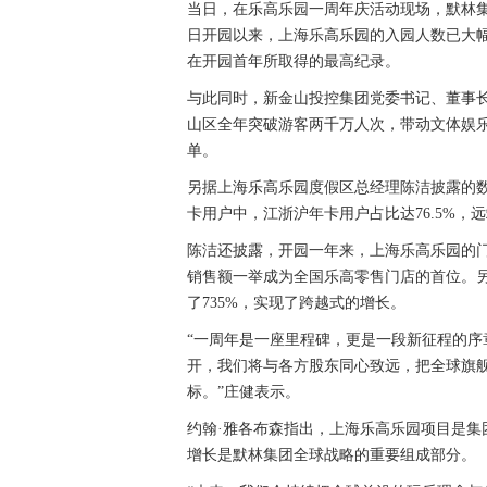
当日，在乐高乐园一周年庆活动现场，默林集
日开园以来，上海乐高乐园的入园人数已大幅
在开园首年所取得的最高纪录。
与此同时，新金山投控集团党委书记、董事
山区全年突破游客两千万人次，带动文体娱
单。
另据上海乐高乐园度假区总经理陈洁披露的数
卡用户中，江浙沪年卡用户占比达76.5%
陈洁还披露，开园一年来，上海乐高乐园的
销售额一举成为全国乐高零售门店的首位。
了735%，实现了跨越式的增长。
“一周年是一座里程碑，更是一段新征程的
开，我们将与各方股东同心致远，把全球旗
标。”庄健表示。
约翰·雅各布森指出，上海乐高乐园项目是
增长是默林集团全球战略的重要组成部分。