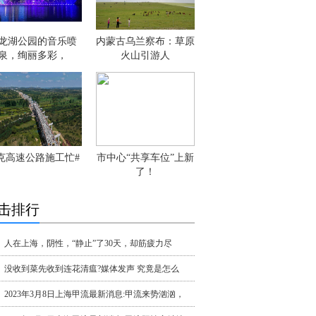
龙湖公园的音乐喷
内蒙古乌兰察布：草原
泉，绚丽多彩，
火山引游人
克高速公路施工忙#
市中心“共享车位”上新
了！
击排行
人在上海，阴性，“静止”了30天，却筋疲力尽
没收到菜先收到连花清瘟?媒体发声 究竟是怎么
2023年3月8日上海甲流最新消息:甲流来势汹汹，