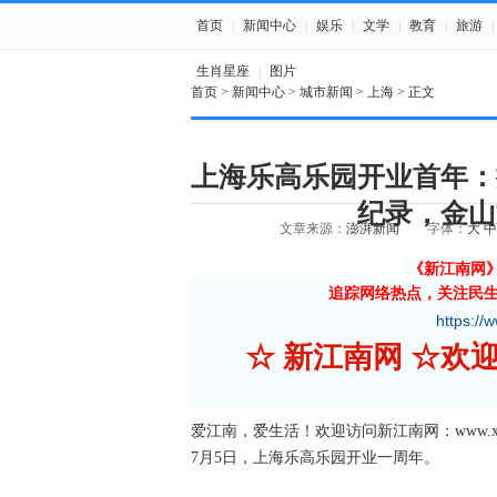
首页
|
新闻中心
|
娱乐
|
文学
|
教育
|
旅游
|
生肖星座
|
图片
首页
>
新闻中心
>
城市新闻
>
上海
> 正文
上海乐高乐园开业首年：
纪录，金山
文章来源：
澎湃新闻
字体：
大
中
《新江南网
追踪网络热点，关注民
https://
☆ 新江南网 ☆欢迎
爱江南，爱生活！欢迎访问新江南网：www.xjnn
7月5日，上海乐高乐园开业一周年。