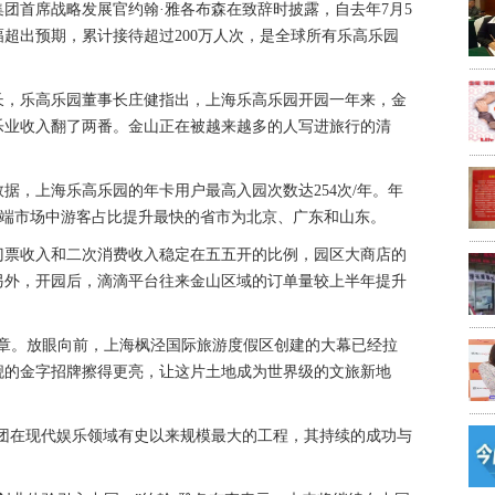
团首席战略发展官约翰·雅各布森在致辞时披露，自去年7月5
超出预期，累计接待超过200万人次，是全球所有乐高乐园
长，乐高乐园董事长庄健指出，上海乐高乐园开园一年来，金
乐业收入翻了两番。金山正在被越来越多的人写进旅行的清
据，上海乐高乐园的年卡用户最高入园次数达254次/年。年
，远端市场中游客占比提升最快的省市为北京、广东和山东。
门票收入和二次消费收入稳定在五五开的比例，园区大商店的
另外，开园后，滴滴平台往来金山区域的订单量较上半年提升
序章。放眼向前，上海枫泾国际旅游度假区创建的大幕已经拉
舰的金字招牌擦得更亮，让这片土地成为世界级的文旅新地
集团在现代娱乐领域有史以来规模最大的工程，其持续的成功与