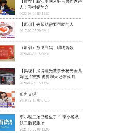
【推荐】新江南网入驻首席作家诗
人：孙树娟简介
2022-03-26 09:11:32
【原创】去帮助需要帮助的人
2017-02-27 20:22:12
（原创）放飞白鸽，唱响赞歌
2020-09-02 15:30:31
【揭秘】淄博理光董事长杨光金儿
媳照片被扒 禽兽聊天记录截图
2020-09-09 15:13:52
前田香织
2019-12-15 08:07:15
李小璐二胎已经生了？ 李小璐承
认二胎双胞胎
2021-10-05 08:13:00