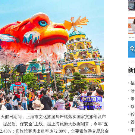
新
福
研
录
蔡
鞍
一”五天假日期间，上海市文化旅游局严格落实国家文旅部及市
景
、提品质、保安全”主线。据上海旅游大数据测算，今年“五
不
长2.43%；宾旅馆客房出租率达72.80%，全要素旅游交易总金