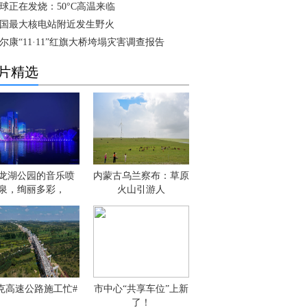
球正在发烧：50°C高温来临
国最大核电站附近发生野火
尔康“11·11”红旗大桥垮塌灾害调查报告
片精选
龙湖公园的音乐喷
内蒙古乌兰察布：草原
泉，绚丽多彩，
火山引游人
克高速公路施工忙#
市中心“共享车位”上新
了！