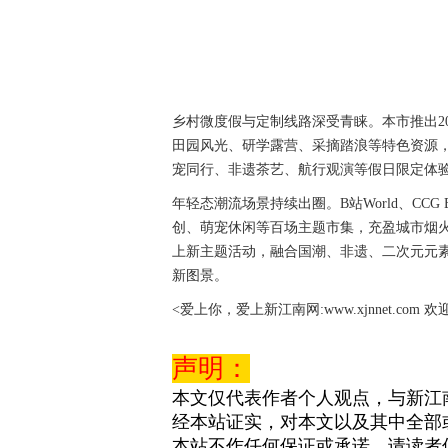
乡村微度假与定制线路深受青睐。本市推出2
田园风光、研学露营、采摘踏浪等特色资源
宠同行、非遗茶艺、航行观演等假日限定体
年轻态潮流场景持续出圈。B站World、CC
创、萌宠休闲等百场主题市集，充盈城市烟
上新主题活动，融合国潮、非遗、二次元元
新图景。
<爱上你，爱上新江南网:www.xjnnet.com 
声明：
本文仅代表作者个人观点，与新江
经本站证实，对本文以及其中全部
本站不作任何保证或承诺，请读者