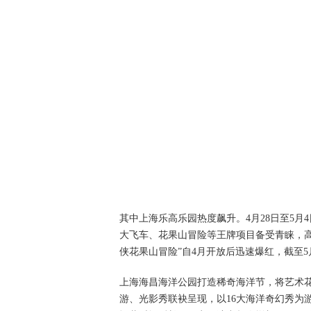
其中上海乐高乐园热度飙升。4月28日至5月
大飞车、花果山冒险等王牌项目备受青睐，高
侠花果山冒险”自4月开放后迅速爆红，截至5
上海海昌海洋公园打造稀奇海洋节，将艺术
游、光影秀联袂呈现，以16大海洋奇幻秀为