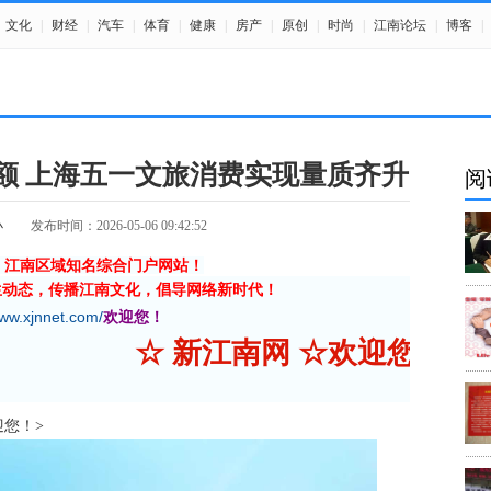
文化
|
财经
|
汽车
|
体育
|
健康
|
房产
|
原创
|
时尚
|
江南论坛
|
博客
|
交易额 上海五一文旅消费实现量质齐升
阅
小
发布时间：2026-05-06 09:42:52
》江南区域知名综合门户网站！
生动态，传播江南文化，倡导网络新时代！
www.xjnnet.com/
欢迎您！
☆ 新江南网 ☆欢迎您
欢迎您！>