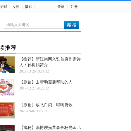
游戏
|
女性
|
摄影
|
登录
|
注册
读推荐
【推荐】新江南网入驻首席作家诗
人：孙树娟简介
2022-03-26 09:11:32
【原创】去帮助需要帮助的人
2017-02-27 20:22:12
（原创）放飞白鸽，唱响赞歌
2020-09-02 15:30:31
【揭秘】淄博理光董事长杨光金儿