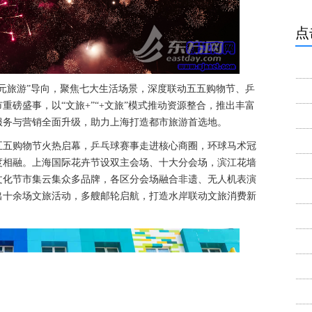
点
元旅游”导向，聚焦七大生活场景，深度联动五五购物节、乒
磅盛事，以“文旅+”“+文旅”模式推动资源整合，推出丰富
服务与营销全面升级，助力上海打造都市旅游首选地。
五五购物节火热启幕，乒乓球赛事走进核心商圈，环球马术冠
度相融。上海国际花卉节设双主会场、十大分会场，滨江花墙
文化节市集云集众多品牌，各区分会场融合非遗、无人机表演
出十余场文旅活动，多艘邮轮启航，打造水岸联动文旅消费新