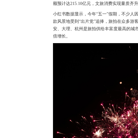
额预计达215.10亿元，文旅消费实现量质齐
小红书数据显示，今年“五一”假期，不少人
款风景地受到“出片党”追捧，旅拍在众多游
安、大理、杭州是旅拍供给丰富度最高的城
倍增长。