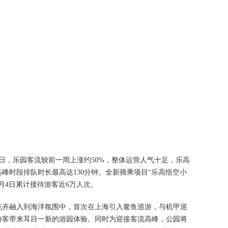
4日，乐园客流较前一周上涨约50%，整体运营人气十足，乐高
峰时段排队时长最高达130分钟。全新骑乘项目“乐高悟空小
月4日累计接待游客近6万人次。
花卉融入到海洋氛围中，首次在上海引入鳌鱼巡游，与机甲巡
游客带来耳目一新的游园体验。同时为迎接客流高峰，公园将