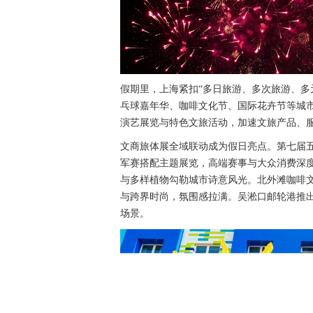
假期里，上海紧扣“多日旅游、多次旅游、多
乓球嘉年华、咖啡文化节、国际花卉节等城市重
演艺展览与特色文旅活动，加速文旅产品、
文商旅体展全域联动成为假日亮点。第七届
军赛搭配主题展览，高端赛事与大众消费深
与多样植物勾勒城市诗意风光。北外滩咖啡
与跨界时尚，氛围感拉满。吴淞口邮轮港推
场景。