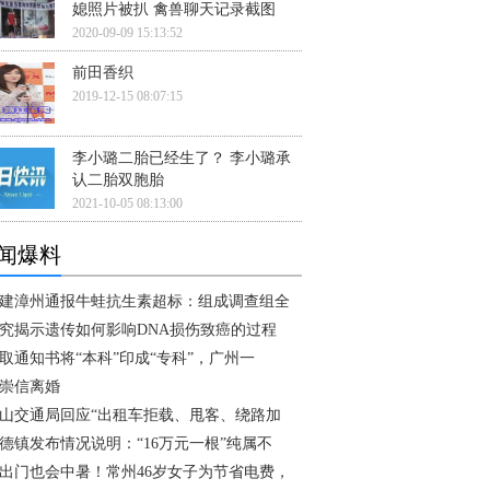
媳照片被扒 禽兽聊天记录截图
2020-09-09 15:13:52
前田香织
2019-12-15 08:07:15
李小璐二胎已经生了？ 李小璐承
认二胎双胞胎
2021-10-05 08:13:00
闻爆料
建漳州通报牛蛙抗生素超标：组成调查组全
究揭示遗传如何影响DNA损伤致癌的过程
取通知书将“本科”印成“专科”，广州一
崇信离婚
山交通局回应“出租车拒载、甩客、绕路加
德镇发布情况说明：“16万元一根”纯属不
出门也会中暑！常州46岁女子为节省电费，