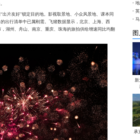
地
升。
英
因“出片友好”锁定目的地。影视取景地、小众风景地、课本同
马
客的出行清单中已属刚需。飞猪数据显示，北京、上海、西
市，湖州、舟山、南京、重庆、珠海的旅拍供给增速同比均翻
图
新
承