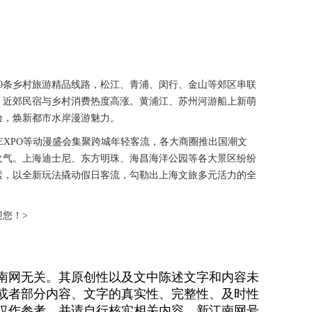
0条乡村旅游精品线路，松江、青浦、闵行、金山等郊区串联
，近郊民宿与乡村消费热度高涨。黄浦江、苏州河游船上新萌
验，焕新都市水岸漫游魅力。
G EXPO等动漫盛会集聚跨城年轻客流，各大商圈推出国潮文
火气。上海迪士尼、东方明珠、海昌海洋公园等各大景区纷纷
素，以全新玩法撬动假日客流，勾勒出上海文旅多元活力的全
欢迎您！>
南网无关。其原创性以及文中陈述文字和内容未
或者部分内容、文字的真实性、完整性、及时性
仅作参考，并请自行核实相关内容，新江南网号