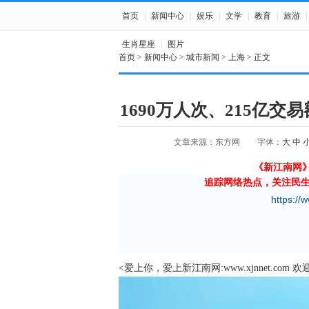
首页
|
新闻中心
|
娱乐
|
文学
|
教育
|
旅游
|
生肖星座
|
图片
首页
>
新闻中心
>
城市新闻
>
上海
> 正文
1690万人次、215亿
文章来源：东方网
字体：
大
中
《新江南网
追踪网络热点，关注民
https://
<爱上你，爱上新江南网:www.xjnnet.com 