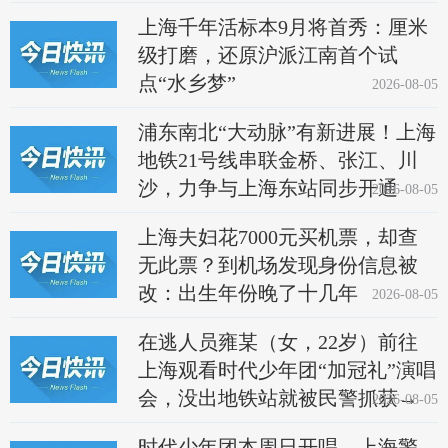
上海千年活标本9月将首秀：厘米
级打磨，还原沪派江南首个试
点“水乡梦”
2026-08-05
浦东南北“大动脉”有新进展！上海
地铁21号线串联金桥、张江、川
沙，力争与上海东站同步开通
2026-08-05
上海夫妇花7000元买机票，却查
无此票？到机场发现身份信息被
改：出生年份晚了十几年
2026-08-05
在逃人员雍某（女，22岁）前往
上海观看时代少年团“加冠礼”演唱
会，没出地铁站就被民警抓获→
2026-08-05
时代少年团本周日开唱，上海警